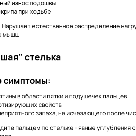
ный износ подошвы
крипа при ходьбе
:
Нарушает естественное распределение нагру
е мышц.
вшая" стелька
Привет! Дарим тебе -10% на первую покупку!
Подпишись на нашу рассылку
 симптомы:
...и узнавай об акциях первой!
тины в области пятки и подушечек пальцев
Email
ртизирующих свойств
еприятного запаха, не исчезающего после чи
Имя
дите пальцем по стельке - явные углубления 