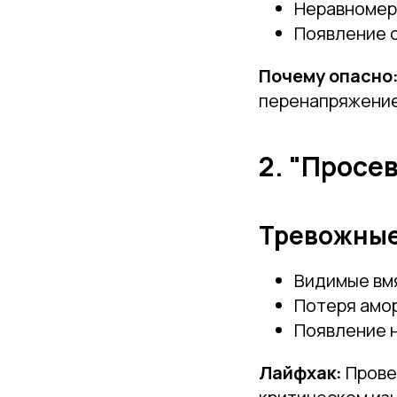
Неравномер
Появление с
Почему опасно
перенапряжени
2. "Просе
Тревожные
Видимые вмя
Потеря амо
Появление н
Лайфхак:
Прове