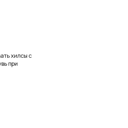
ать хилсы с
вь при