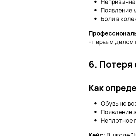
Непривычная
Появление 
Боли в коле
Профессиональ
- первым делом 
6. Потеря
Как опреде
Обувь не в
Появление з
Неплотное п
Кейс:
В школе "