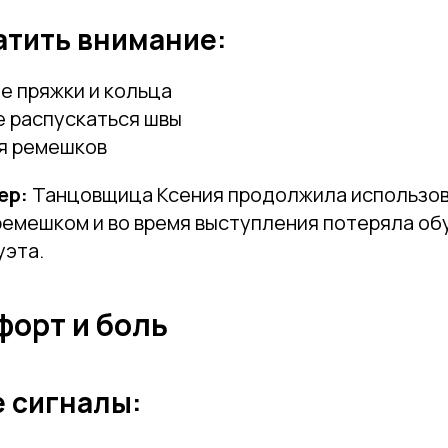
атить внимание:
е пряжки и кольца
 распускаться швы
я ремешков
ер:
Танцовщица Ксения продолжила использов
емешком и во время выступления потеряла обу
уэта.
форт и боль
 сигналы: