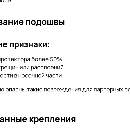
носе.
Телефон
вание подошвы
ие признаки:
Отправить
протектора более 50%
трещин или расслоений
Нажимая на кнопку, вы даете согласие на обработку своих
персональных данных согласно 152-ФЗ.
Подробнее
ости в носочной части
о опасны такие повреждения для партерных э
танные крепления