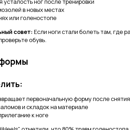
 усталость ног после тренировки
мозолей в новых местах
нях или голеностопе
ный совет:
Если ноги стали болеть там, где р
проверьте обувь.
 формы
лить:
озвращает первоначальную форму после снятия
аломов и складок на материале
рилегание к ноге
HiHeels" отметили, что 80% травм голеностопа