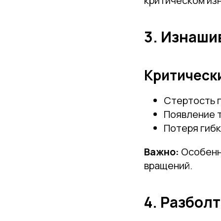
критическом из
3. Изнаши
Критическ
Стертость 
Появление 
Потеря гибк
Важно:
Особенн
вращений.
4. Разбол