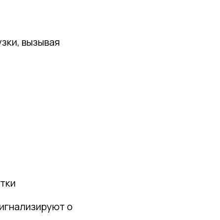
зки, вызывая
стки
сигнализируют о