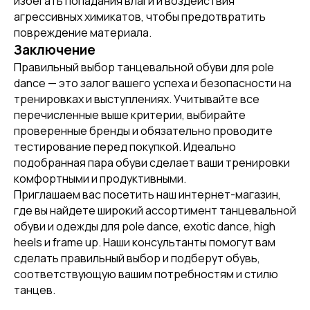
избегать попадания влаги и воздействия
агрессивных химикатов, чтобы предотвратить
повреждение материала.
Заключение
Правильный выбор танцевальной обуви для pole
[ CERTIFICATE]
dance — это залог вашего успеха и безопасности на
ПОДАРОЧНЫЙ
тренировках и выступлениях. Учитывайте все
СЕРТИФИКАТ
перечисленные выше критерии, выбирайте
проверенные бренды и обязательно проводите
тестирование перед покупкой. Идеально
подобранная пара обуви сделает ваши тренировки
комфортными и продуктивными.
Приглашаем вас посетить наш интернет-магазин,
где вы найдете широкий ассортимент танцевальной
обуви и одежды для pole dance, exotic dance, high
heels и frame up. Наши консультанты помогут вам
сделать правильный выбор и подберут обувь,
соответствующую вашим потребностям и стилю
танцев.
[ CUSTOM FOOTWEAR ]
[ CUSTOM FOOTWEAR ]