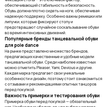
обеспечивающий стабильность и безопасность.
Обувь должна плотно сидеть на ноге, обеспечивая
надежную поддержку. Особенно важны ремешки или
липучки, которые фиксируют стопу и
предотвращают случайное соскальзывание обуви
во время интенсивных движений.
Популярные бренды танцевальной обуви
для pole dance
На рынке представлено множество брендов,
предлагающих качественные и удобные модели
танцевальной обуви. Среди наиболее известных
можно отметить Pleaser, Yami, Devious и другие.
Каждая марка предлагает свои уникальные
особенности и дизайн, поэтому стоит ознакомиться
с отзывами и рекомендациями опытных танцоров
перед покупкой.
[ DISCOUNTS ]
Важность примерки и тестирования обуви
АКЦИИ
Примерка обуви перед покупкой — обязательный