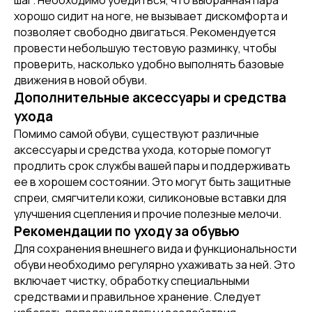
шаг. Необходимо убедиться, что выбранная пара
хорошо сидит на ноге, не вызывает дискомфорта и
позволяет свободно двигаться. Рекомендуется
провести небольшую тестовую разминку, чтобы
проверить, насколько удобно выполнять базовые
движения в новой обуви.
Дополнительные аксессуары и средства
ухода
Помимо самой обуви, существуют различные
аксессуары и средства ухода, которые помогут
продлить срок службы вашей пары и поддерживать
[ REFERRAL PROGRAM ]
ее в хорошем состоянии. Это могут быть защитные
РЕФЕРАЛЬНАЯ
спреи, смягчители кожи, силиконовые вставки для
ПРОГРАММА
улучшения сцепления и прочие полезные мелочи.
Рекомендации по уходу за обувью
Для сохранения внешнего вида и функциональности
обуви необходимо регулярно ухаживать за ней. Это
включает чистку, обработку специальными
средствами и правильное хранение. Следует