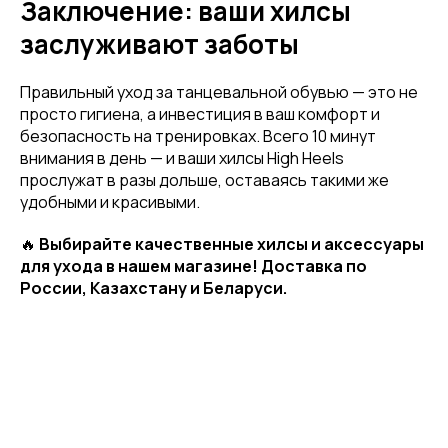
Заключение: ваши хилсы
...и узнавай об акциях первой!
заслуживают заботы
Email
Правильный уход за танцевальной обувью — это не
просто гигиена, а инвестиция в ваш комфорт и
безопасность на тренировках. Всего 10 минут
внимания в день — и ваши хилсы High Heels
Имя
прослужат в разы дольше, оставаясь такими же
удобными и красивыми.
🔥
Выбирайте качественные хилсы и аксессуары
Телефон
для ухода в нашем магазине! Доставка по
России, Казахстану и Беларуси.
Отправить
Нажимая на кнопку, вы даете согласие на обработку своих
персональных данных согласно 152-ФЗ.
Подробнее