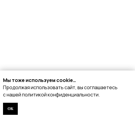
КАТАЛОГ
Стрипы
Хилсы
Ботинки
Одежда
Защита и аксессуары
Подарочные сертификаты
Мы тоже используем cookie…
Продолжая использовать сайт, вы соглашаетесь
ИНФОРМАЦИЯ
с нашей политикой конфиденциальности.
Доставка и оплата
ОК
Возврат и обмен
Рассрочка
FAQ