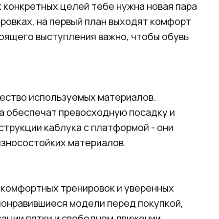
 конкретных целей тебе нужна новая пара
Отправить
ировках, на первый план выходят комфорт
тоящего выступления важно, чтобы обувь
Нажимая на кнопку, вы даете согласие на обработку своих
персональных данных согласно 152-ФЗ.
Подробнее
чество используемых материалов.
жа обеспечат превосходную посадку и
струкции каблука с платформой - они
износостойких материалов.
г комфортных тренировок и уверенных
понравившиеся модели перед покупкой,
сации пятки и свободном движении