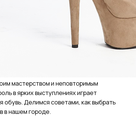
Привет! Дарим тебе -10% на первую покупку!
Подпишись на нашу рассылку
...и узнавай об акциях первой!
Email
Имя
оим мастерством и неповторимым
роль в ярких выступлениях играет
 обувь. Делимся советами, как выбрать
Телефон
в в нашем городе.