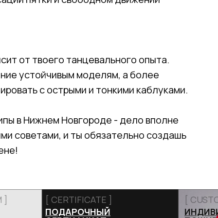
исит от твоего танцевального опыта.
ние устойчивым моделям, а более
ровать с острыми и тонкими каблуками.
ипы в Нижнем Новгороде - дело вполне
ми советами, и ты обязательно создашь
ене!
 ]
[ CERTIFICATE ]
[ CUST
ПОДАРОЧНЫЙ
ИНДИВ