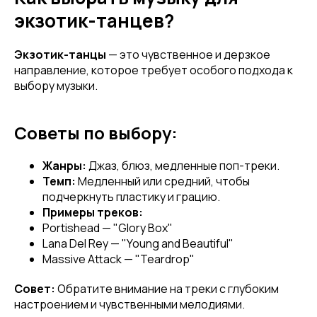
экзотик-танцев?
Экзотик-танцы
— это чувственное и дерзкое
направление, которое требует особого подхода к
выбору музыки.
Советы по выбору:
Жанры:
Джаз, блюз, медленные поп-треки.
Темп:
Медленный или средний, чтобы
подчеркнуть пластику и грацию.
Примеры треков:
Portishead — "Glory Box"
Lana Del Rey — "Young and Beautiful"
Massive Attack — "Teardrop"
Совет:
Обратите внимание на треки с глубоким
настроением и чувственными мелодиями.