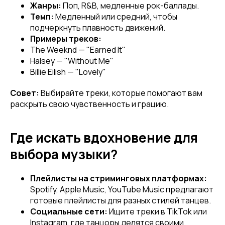
Жанры:
Поп, R&B, медленные рок-баллады.
Темп:
Медленный или средний, чтобы
подчеркнуть плавность движений.
Примеры треков:
The Weeknd — "Earned It"
Halsey — "Without Me"
Billie Eilish — "Lovely"
Совет:
Выбирайте треки, которые помогают вам
раскрыть свою чувственность и грацию.
Где искать вдохновение для
выбора музыки?
Плейлисты на стриминговых платформах:
Spotify, Apple Music, YouTube Music предлагают
Привет! Дарим тебе -10% на первую
готовые плейлисты для разных стилей танцев.
покупку! Подпишись на нашу рассылку
Социальные сети:
Ищите треки в TikTok или
Instagram, где танцоры делятся своими