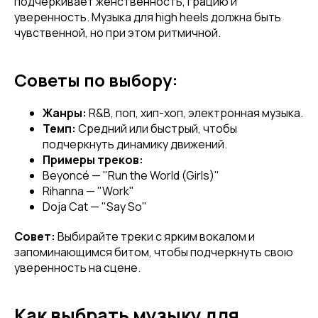
подчеркивает женственность, грацию и
уверенность. Музыка для high heels должна быть
чувственной, но при этом ритмичной.
Советы по выбору:
Жанры:
R&B, поп, хип-хоп, электронная музыка.
Темп:
Средний или быстрый, чтобы
подчеркнуть динамику движений.
Примеры треков:
Beyoncé — "Run the World (Girls)"
Rihanna — "Work"
Doja Cat — "Say So"
Совет:
Выбирайте треки с ярким вокалом и
запоминающимся битом, чтобы подчеркнуть свою
уверенность на сцене.
Как выбрать музыку для