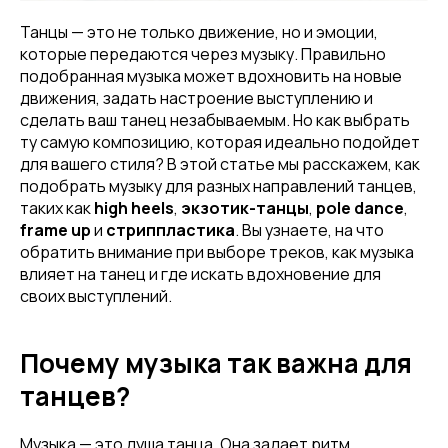
Танцы — это не только движение, но и эмоции,
которые передаются через музыку. Правильно
подобранная музыка может вдохновить на новые
движения, задать настроение выступлению и
сделать ваш танец незабываемым. Но как выбрать
ту самую композицию, которая идеально подойдет
для вашего стиля? В этой статье мы расскажем, как
подобрать музыку для разных направлений танцев,
таких как
high heels
,
экзотик-танцы
,
pole dance
,
frame up
и
стриппластика
. Вы узнаете, на что
обратить внимание при выборе треков, как музыка
влияет на танец и где искать вдохновение для
своих выступлений.
Почему музыка так важна для
танцев?
Музыка — это душа танца. Она задает ритм,