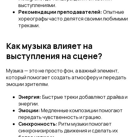
...и узнавай об акциях первой!
выступлениями.
Рекомендации преподавателей:
Опытные
Email
хореографы часто делятся своими любимыми
треками.
Как музыка влияет на
Имя
выступления на сцене?
Музыка — это не просто фон, а важный элемент,
Телефон
который помогает создать атмосферу и передать
эмоции зрителям.
Энергия:
Быстрые треки добавляют драйва и
энергии.
Отправить
Эмоции:
Медленные композиции помогают
передать чувственность и грацию.
Синхронность:
Ритм музыки помогает
Нажимая на кнопку, вы даете согласие на обработку своих
синхронизировать движения и сделать их
персональных данных согласно 152-ФЗ.
Подробнее