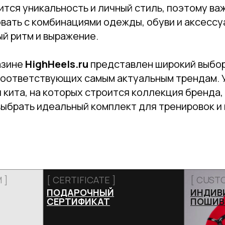
ится уникальность и личный стиль, поэтому ва
ать с комбинациями одежды, обуви и аксессуа
й ритм и выражение.
азине
HighHeels.ru
представлен широкий выбо
 соответствующих самым актуальным трендам. 
и кита, на которых строится коллекция бренда
выбрать идеальный комплект для тренировок и
 ]
[ CERTIFICATE ]
[ CUST
ПОДАРОЧНЫЙ
ИНДИВ
СЕРТИФИКАТ
ПОШИВ