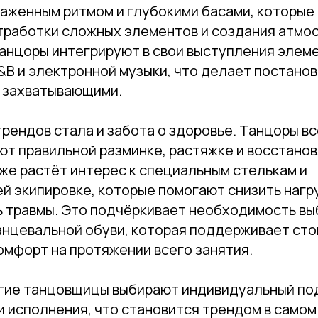
раженным ритмом и глубокими басами, которые
тработки сложных элементов и создания атмо
Нажимая на кнопку, вы даете согласие на обработку своих
персональных данных согласно 152-ФЗ.
Подробнее
танцоры интегрируют в свои выступления элем
&B и электронной музыки, что делает постано
 захватывающими.
рендов стала и забота о здоровье. Танцоры в
ют правильной разминке, растяжке и восстано
же растёт интерес к специальным стелькам и
 экипировке, которые помогают снизить нагру
ь травмы. Это подчёркивает необходимость вы
анцевальной обуви, которая поддерживает сто
омфорт на протяжении всего занятия.
огие танцовщицы выбирают индивидуальный по
и исполнения, что становится трендом в самом