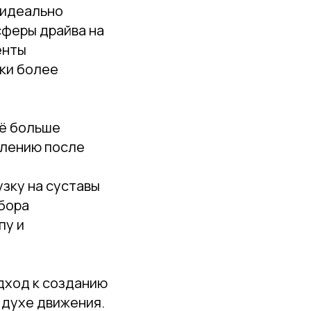
 идеально
сферы драйва на
енты
вки более
сё больше
влению после
зку на суставы
бора
пу и
дход к созданию
 духе движения.