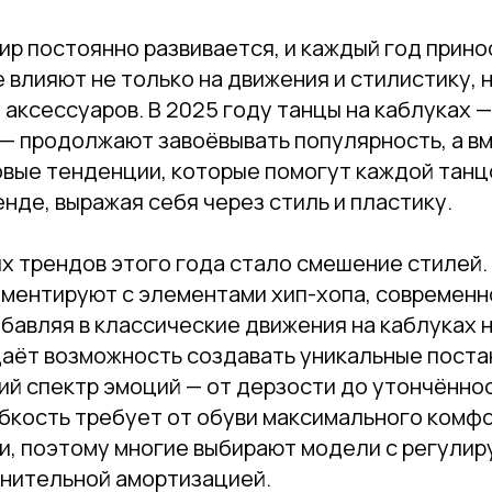
р постоянно развивается, и каждый год прино
 влияют не только на движения и стилистику, н
 аксессуаров. В 2025 году танцы на каблуках —
— продолжают завоёвывать популярность, а вм
вые тенденции, которые помогут каждой тан
енде, выражая себя через стиль и пластику.
ых трендов этого года стало смешение стилей
иментируют с элементами хип-хопа, современн
бавляя в классические движения на каблуках 
даёт возможность создавать уникальные поста
й спектр эмоций — от дерзости до утончённос
бкость требует от обуви максимального комфо
и, поэтому многие выбирают модели с регули
лнительной амортизацией.