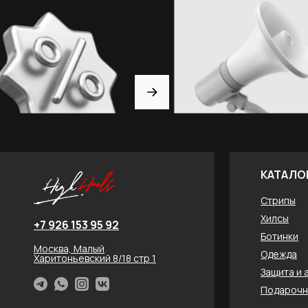
КАТАЛО
Стрипы
Хилсы
+7 926 153 95 92
Ботинки
Москва, Малый
Одежда
Харитоньевский 8/18 стр 1
Защита и 
Подарочн