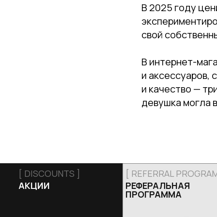
В 2025 году цен
экспериментиров
свой собственны
В интернет-маг
и аксессуаров,
и качество — тр
девушка могла 
[ DISCOUNTS ]
[ REFERRAL PROGRAM
АКЦИИ
РЕФЕРАЛЬНАЯ
ПРОГРАММА