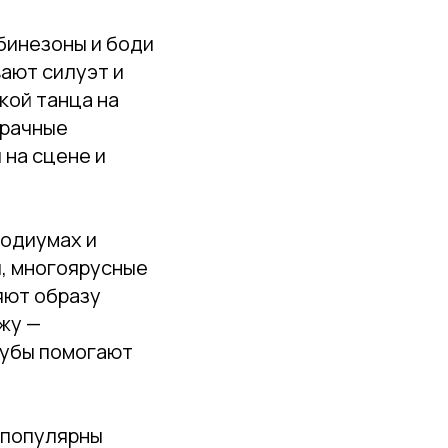
мбинезоны и боди
ают силуэт и
кой танца на
зрачные
 на сцене и
подиумах и
, многоярусные
яют образу
жу —
губы помогают
 популярны