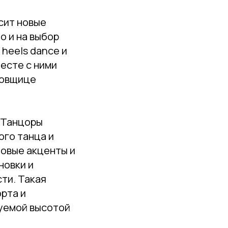
сит новые
о и на выбор
 heels dance и
есте с ними
цовщице
. Танцоры
ого танца и
новые акценты и
новки и
ти. Такая
рта и
руемой высотой