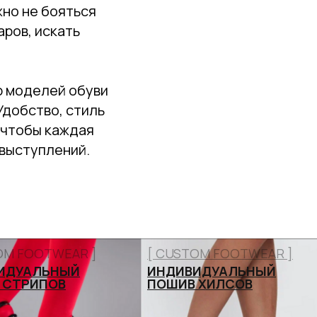
жно не бояться
ров, искать
р моделей обуви
Удобство, стиль
, чтобы каждая
 выступлений.
OM FOOTWEAR ]
[ CUSTOM FOOTWEAR ]
ИДУАЛЬНЫЙ
ИНДИВИДУАЛЬНЫЙ
 СТРИПОВ
ПОШИВ ХИЛСОВ