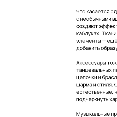
Что касается од
с необычными вы
создают эффект
каблуках. Ткани
элементы — ещё
добавить образу
Аксессуары тоже
танцевальных п
цепочки и брас
шарма и стиля.
естественные, н
подчеркнуть ха
Музыкальные пр