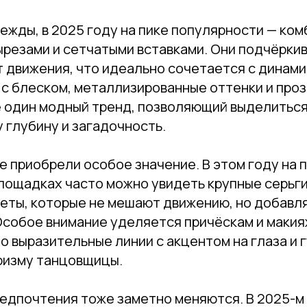
Привет! Дарим тебе -10% на первую покупку!
ежды, в 2025 году на пике популярности — ко
Подпишись на нашу рассылку
резами и сетчатыми вставками. Они подчёркив
...и узнавай об акциях первой!
 движения, что идеально сочетается с динами
 с блеском, металлизированные оттенки и про
Email
 один модный тренд, позволяющий выделиться
 глубину и загадочность.
Имя
 приобрели особое значение. В этом году на 
лощадках часто можно увидеть крупные серьги
леты, которые не мешают движению, но добавл
 Особое внимание уделяется причёскам и макия
Телефон
о выразительные линии с акцентом на глаза и 
ризму танцовщицы.
едпочтения тоже заметно меняются. В 2025-м
Отправить