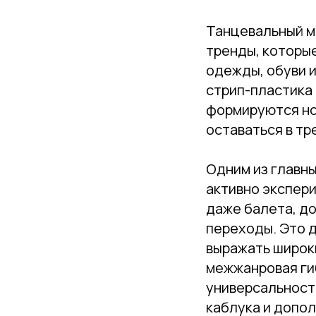
Танцевальный ми
тренды, которые
одежды, обуви и
стрип-пластика 
формируются но
оставаться в тр
Одним из главн
активно экспер
даже балета, до
переходы. Это 
выражать широки
межжанровая ги
универсальност
каблука и допо