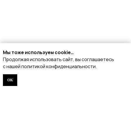
КАТАЛОГ
Стрипы
Хилсы
Ботинки
Одежда
Защита и аксессуары
Мы тоже используем cookie…
Подарочные сертификаты
Продолжая использовать сайт, вы соглашаетесь
с нашей политикой конфиденциальности.
ИНФОРМАЦИЯ
ОК
Доставка и оплата
Возврат и обмен
Рассрочка
FAQ
Партнёрство
Договор оферты