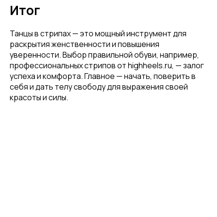
Итог
Email
Танцы в стрипах — это мощный инструмент для
раскрытия женственности и повышения
уверенности. Выбор правильной обуви, например,
Имя
профессиональных стрипов от highheels.ru, — залог
успеха и комфорта. Главное — начать, поверить в
себя и дать телу свободу для выражения своей
красоты и силы.
Телефон
Отправить
Нажимая на кнопку, вы даете согласие на обработку своих
персональных данных согласно 152-ФЗ.
Подробнее