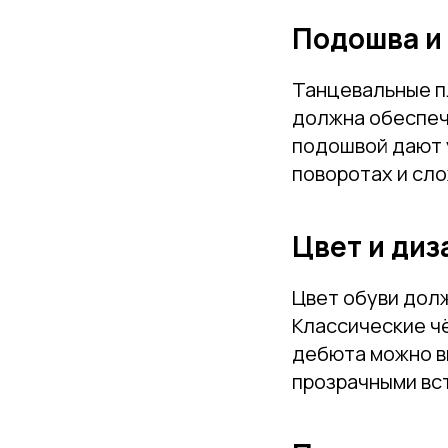
Подошва и
Танцевальные п
должна обеспеч
подошвой дают 
поворотах и сл
Цвет и диз
Цвет обуви дол
Классические ч
дебюта можно в
прозрачными вс