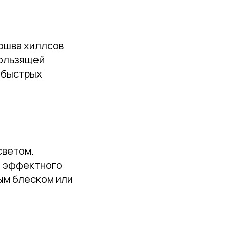
ошва хиллсов
кользящей
 быстрых
светом.
я эффектного
ым блеском или