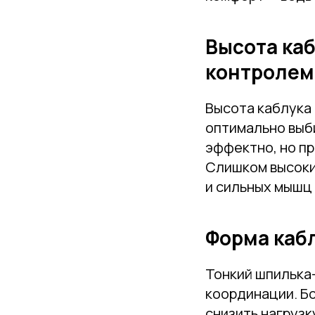
Высота ка
контролем
Высота каблука
оптимально выби
эффектно, но пр
Слишком высокий
и сильных мышц 
Форма каб
Тонкий шпилька-
координации. Б
снизить нагрузк