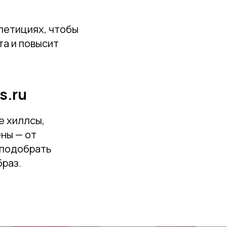
петициях, чтобы
та и повысит
s.ru
 хиллсы,
ны — от
 подобрать
браз.