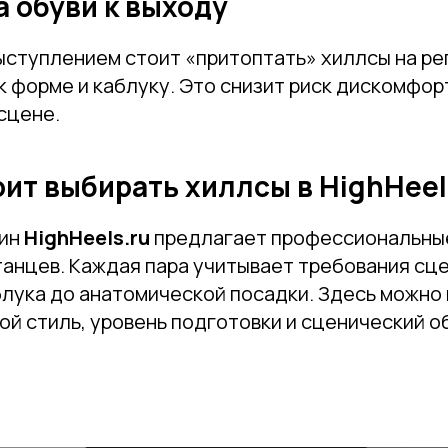
 обуви к выходу
ыступлением стоит «притоптать» хиллсы на ре
к форме и каблуку. Это снизит риск дискомфор
сцене.
ит выбирать хиллсы в HighHeel
зин
HighHeels.ru
предлагает профессиональные
анцев. Каждая пара учитывает требования сце
блука до анатомической посадки. Здесь можно
й стиль, уровень подготовки и сценический о