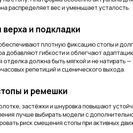
она распределяет вес и уменьшает усталость.
Отправить
 верха и подкладки
Нажимая на кнопку, вы даете согласие на обработку своих
персональных данных согласно 152-ФЗ.
Подробнее
 обеспечивают плотную фиксацию стопы и долг
кра добавляют гибкости и облегчают адаптаци
я отделка должна быть мягкой и не натирать —
очасовых репетиций и сценического выхода.
стопы и ремешки
олотке, застёжки и шнуровка повышают устойч
ления лучше выбирать модели с дополнительн
ровать риск смещения стопы при активных дви