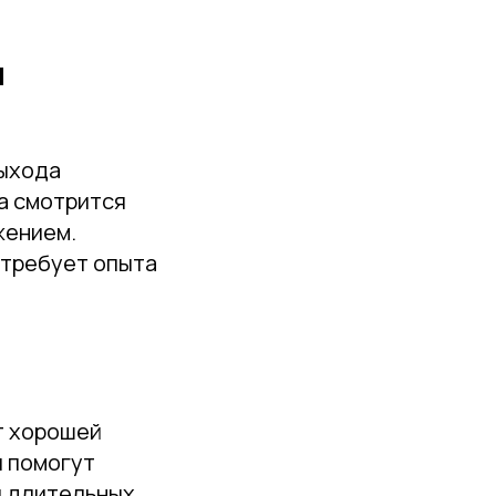
и
выхода
та смотрится
жением.
 требует опыта
т хорошей
ы помогут
я длительных