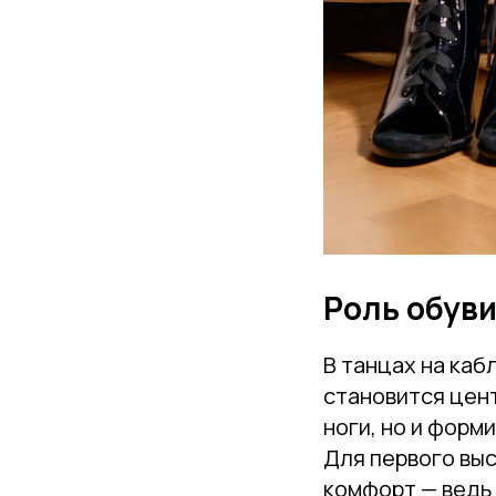
Роль обуви
В танцах на каб
становится цен
ноги, но и форм
Для первого выс
комфорт — ведь 