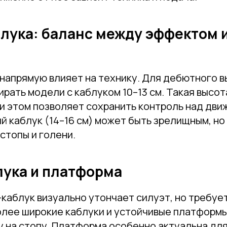
блука: баланс между эффектом 
Привет! Дарим тебе -10% на первую покупку!
Подпишись на нашу рассылку
...и узнавай об акциях первой!
 напрямую влияет на технику. Для дебютного 
рать модели с каблуком 10–13 см. Такая высо
Email
и этом позволяет сохранить контроль над дви
 каблук (14–16 см) может быть зрелищным, но
стопы и голени.
Имя
лука и платформа
Телефон
каблук визуально утончает силуэт, но требуе
олее широкие каблуки и устойчивые платформ
у на стопу. Платформа особенно актуальна дл