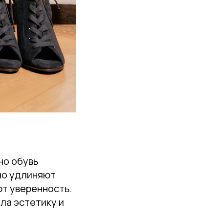
но обувь
но удлиняют
ют уверенность.
ла эстетику и