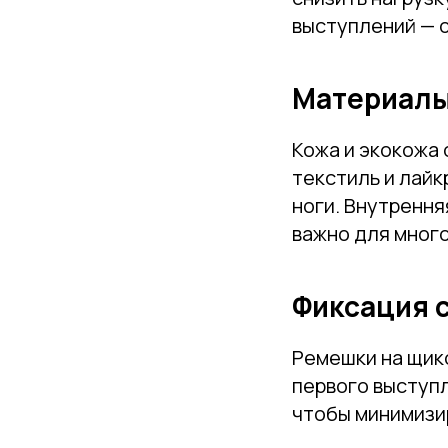
выступлений — 
Материалы
Кожа и экокожа
текстиль и лай
ноги. Внутрення
важно для мног
Фиксация 
Ремешки на щик
первого выступ
чтобы минимизи