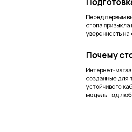
Подготовка
Перед первым в
стопа привыкла 
уверенность на 
Почему сто
Интернет-мага
созданные для т
устойчивого ка
модель под любо