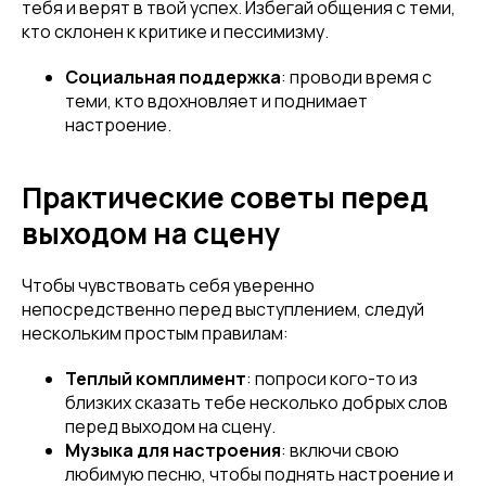
тебя и верят в твой успех. Избегай общения с теми,
кто склонен к критике и пессимизму.
Социальная поддержка
: проводи время с
Телефон
теми, кто вдохновляет и поднимает
настроение.
Практические советы перед
Отправить
выходом на сцену
Нажимая на кнопку, вы даете согласие на обработку своих
персональных данных согласно 152-ФЗ.
Подробнее
Чтобы чувствовать себя уверенно
непосредственно перед выступлением, следуй
нескольким простым правилам:
Теплый комплимент
: попроси кого-то из
близких сказать тебе несколько добрых слов
перед выходом на сцену.
Музыка для настроения
: включи свою
любимую песню, чтобы поднять настроение и