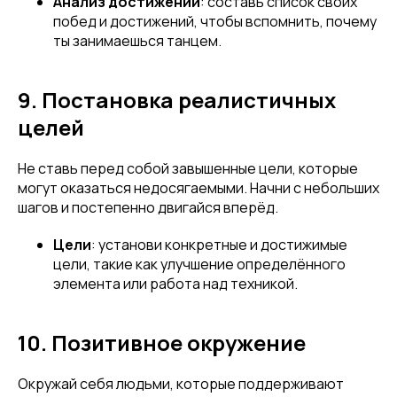
Анализ достижений
: составь список своих
побед и достижений, чтобы вспомнить, почему
ты занимаешься танцем.
9. Постановка реалистичных
целей
Не ставь перед собой завышенные цели, которые
могут оказаться недосягаемыми. Начни с небольших
Привет! Дарим тебе -10% на первую
шагов и постепенно двигайся вперёд.
покупку! Подпишись на нашу рассылку
Цели
: установи конкретные и достижимые
...и узнавай об акциях первой!
цели, такие как улучшение определённого
элемента или работа над техникой.
Email
10. Позитивное окружение
Окружай себя людьми, которые поддерживают
Имя