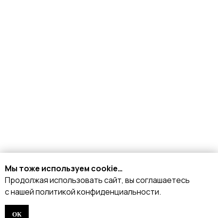
Доставка и оплата
Возврат и обмен
Рассрочка
FAQ
Партнёрство
Договор оферты
ИНДИВИДУАЛЬНЫЙ
ПОШИВ
ТРЕНЕРАМ И ШКОЛАМ
ОТЗЫВЫ
КОНТАКТЫ
Мы тоже используем cookie…
Продолжая использовать сайт, вы соглашаетесь
БЛОГ
с нашей политикой конфиденциальности.
ОК