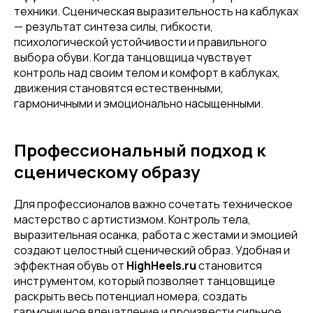
техники. Сценическая выразительность на каблуках
— результат синтеза силы, гибкости,
Привет! Дарим тебе -10% на первую
психологической устойчивости и правильного
покупку! Подпишись на нашу рассылку
выбора обуви. Когда танцовщица чувствует
контроль над своим телом и комфорт в каблуках,
...и узнавай об акциях первой!
движения становятся естественными,
гармоничными и эмоционально насыщенными.
Email
Профессиональный подход к
сценическому образу
Имя
Для профессионалов важно сочетать техническое
мастерство с артистизмом. Контроль тела,
выразительная осанка, работа с жестами и эмоцией
Телефон
создают целостный сценический образ. Удобная и
эффектная обувь от
HighHeels.ru
становится
инструментом, который позволяет танцовщице
раскрыть весь потенциал номера, создать
гармоничное впечатление и произвести сильное