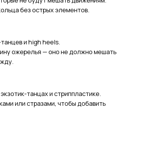
торые не будут мешать движениям.
кольца без острых элементов.
анцев и high heels.
ину ожерелья — оно не должно мешать
Привет! Дарим тебе -10% на первую покупку!
ежду.
Подпишись на нашу рассылку
...и узнавай об акциях первой!
экзотик-танцах и стриппластике.
Email
ками или стразами, чтобы добавить
Имя