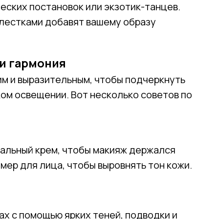
ских постановок или экзотик-танцев.
Телефон
блестками добавят вашему образу
 и гармония
Отправить
им и выразительным, чтобы подчеркнуть
ом освещении. Вот несколько советов по
Нажимая на кнопку, вы даете согласие на обработку своих
персональных данных согласно 152-ФЗ.
Подробнее
альный крем, чтобы макияж держался
ймер для лица, чтобы выровнять тон кожи.
ах с помощью ярких теней, подводки и