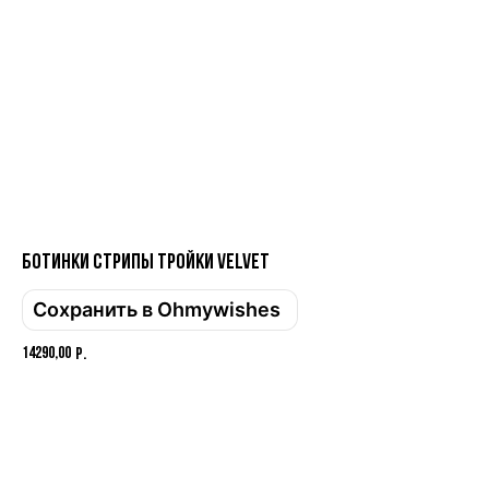
Ботинки СТРИПЫ тройки VELVET
Привет! Дарим тебе -10% на первую
покупку! Подпишись на нашу рассылку
Сохранить в Ohmywishes
...и узнавай об акциях первой!
14290,00
р.
Email
Добавить в корзину