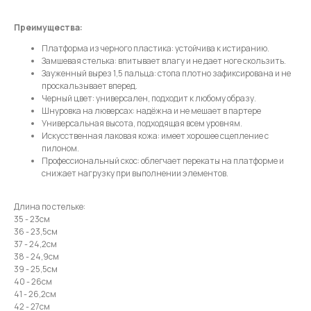
Преимущества:
Платформа из черного пластика: устойчива к истиранию.
Замшевая стелька: впитывает влагу и не дает ноге скользить.
Зауженный вырез 1,5 пальца: стопа плотно зафиксирована и не
проскальзывает вперед.
Черный цвет: универсален, подходит к любому образу.
Шнуровка на люверсах: надёжна и не мешает в партере
Универсальная высота, подходящая всем уровням.
Искусственная лаковая кожа: имеет хорошее сцепление с
пилоном.
Профессиональный скос: облегчает перекаты на платформе и
снижает нагрузку при выполнении элементов.
Длина по стельке:
35 - 23см
36 - 23,5см
37 - 24,2см
38 - 24,9см
39 - 25,5см
40 - 26см
41 - 26,2см
42 - 27см