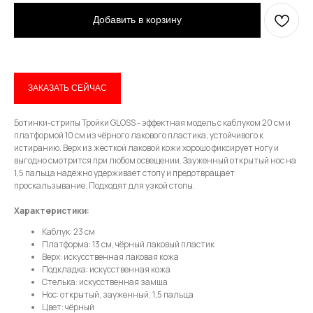
Добавить в корзину
Имя
ЗАКАЗАТЬ СЕЙЧАС
Ботинки-стрипы Тройки GLOSS - эффектная модель с каблуком 20 см и
Телефон
платформой 10 см из чёрного лакового пластика, устойчивого к
истиранию. Верх из жёсткой лаковой кожи хорошо фиксирует ногу и
выгодно смотрится при любом освещении. Зауженный открытый нос на
1,5 пальца надёжно удерживает стопу и предотвращает
проскальзывание. Подходят для узкой стопы.
Отправить
Характеристики:
Каблук: 23 см
Нажимая на кнопку, вы даете согласие на обработку своих
Платформа: 13 см, чёрный лаковый пластик
персональных данных согласно 152-ФЗ.
Подробнее
Верх: искусственная лаковая кожа
Подкладка: искусственная кожа
Стелька: искусственная замша
Нос: открытый, зауженный, 1,5 пальца
Цвет: чёрный