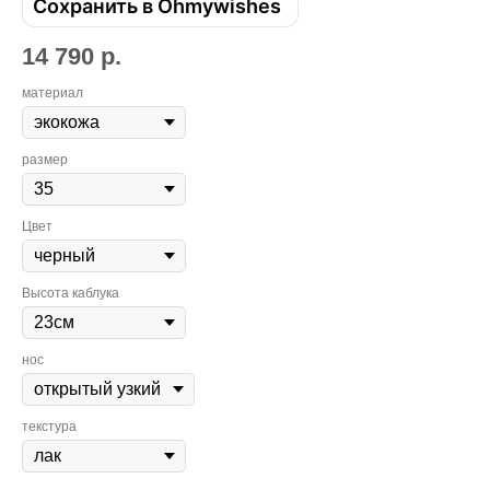
Сохранить в Ohmywishes
14 790
р.
материал
размер
Цвет
Высота каблука
Привет! Дарим тебе -10% на первую
нос
покупку! Подпишись на нашу рассылку
...и узнавай об акциях первой!
текстура
Email