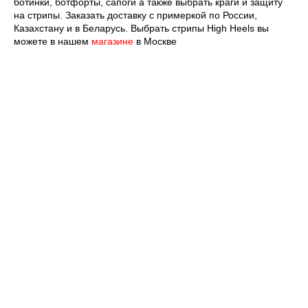
ботинки, ботфорты, сапоги а также выбрать краги и защиту
АКЦИИ
на стрипы. Заказать доставку с примеркой по России,
Казахстану и в Беларусь. Выбрать стрипы High Heels вы
можете в нашем
магазине
в Москве
[ REFERRAL PROGRAM ]
РЕФЕРАЛЬНАЯ
ПРОГРАММА