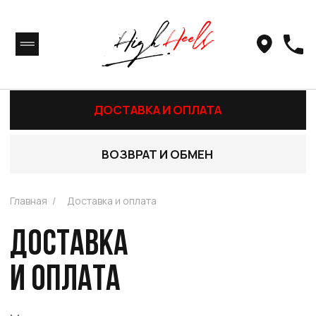
ДОСТАВКА И ОПЛАТА
ВОЗВРАТ И ОБМЕН
Главная
/
Доставка и оплата
ДОСТАВКА
И ОПЛАТА
Мы отправляем заказы по всему миру.
Стандартные условия по доставке товаров
действуют по России, в Беларуси и Казахстане.
Если вы живете в другой стране, обратитесь к
нам, и мы сделаем для вас индивидуальный
расчет условий доставки.