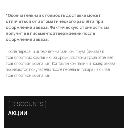
*Окончательная стоимость доставки может
отличаться от автоматического расчёта при
оформлении заказа. Фактическую стоимость вы
получите в письме-подтверждении после
оформления заказа.
После передачи интернет-магазином груза (заказа) в
транспортную компанию, за сроки доставки груза отвечает
транспортная компания. Контакты компании и номер заказа
высылаются покупателю после передачи товара на склад
[ CERTIFICATE]
транспортной компании.
ПОДАРОЧНЫЙ
СЕРТИФИКАТ