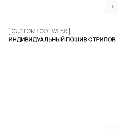
Доставка и оплата
Возврат и обмен
Рассрочка
FAQ
Партнёрство
Договор оферты
ИНДИВИДУАЛЬНЫЙ ПОШИВ
ТРЕНЕРАМ И ШКОЛАМ
ОТЗЫВЫ
КОНТАКТЫ
БЛОГ