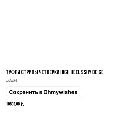
Email
Имя
Телефон
Туфли СТРИПЫ четверки High Heels SHY Beige
шайбеж4
Сохранить в Ohmywishes
Отправить
10890,00
р.
Нажимая на кнопку, вы даете согласие на обработку своих
персональных данных согласно 152-ФЗ.
Подробнее
Добавить в корзину