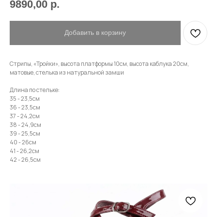
9890,00
р.
Привет! Дарим тебе -10% на первую
покупку! Подпишись на нашу рассылку
Добавить в корзину
...и узнавай об акциях первой!
Стрипы, «Тройки», высота платформы 10см, высота каблука 20см,
Email
матовые, стелька из натуральной замши
Длина по стельке:
35 - 23,5см
36 - 23,5см
37 - 24,2см
Имя
38 - 24,9см
39 - 25,5см
40 - 26см
41 - 26,2см
42 - 26,5см
Телефон
Отправить