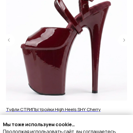
Нажимая на кнопку, вы даете согласие на обработку своих
персональных данных согласно 152-ФЗ.
Подробнее
Туфли СТРИПЫ тройки High Heels SHY Cherry
Ту
9 890
р.
8
Мы тоже используем cookie…
Продолжая использовать сайт, вы соглашаетесь