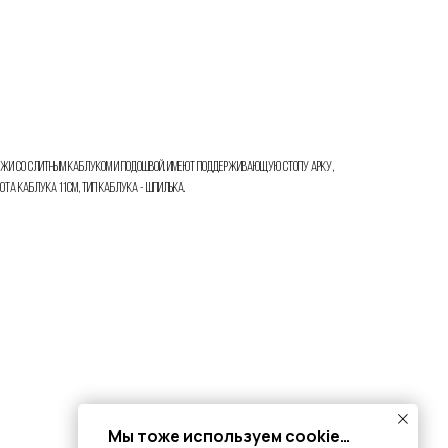
ожи со слитным каблуком и подошвой. Имеют поддерживающую стопу арку,
ота каблука 11см, тип каблука - шпилька.
Мы тоже используем cookie…