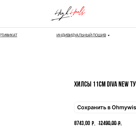
РТИФИКАТ
ИНДИВИДУАЛЬНЫЙ ПОШИВ
Хилсы 11см DIVA New 
Привет! Дарим тебе -10% на первую покупку!
Подпишись на нашу рассылку
Сохранить в Ohmywi
...и узнавай об акциях первой!
Email
8743,00
12490,00
р.
р.