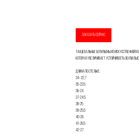
Добавить в корзину
Имя
ЗАКАЗАТЬ СЕЙЧАС
Телефон
Танцевальные ботильоны из искусственной к
которая увеличивает устойчивость обуви. Выс
Длина по стельке:
34- 22,7
Отправить
35-23,5
36-24
Нажимая на кнопку, вы даете согласие на обработку своих
37-24,5
персональных данных согласно 152-ФЗ.
Подробнее
38-25
39-25,5
40-26
41-26,5
42-27