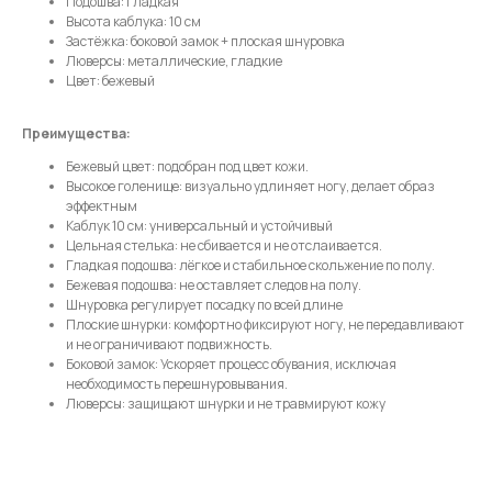
Подошва: гладкая
Высота каблука: 10 см
Отправить
Застёжка: боковой замок + плоская шнуровка
Люверсы: металлические, гладкие
Цвет: бежевый
Нажимая на кнопку, вы даете согласие на обработку своих
персональных данных согласно 152-ФЗ.
Подробнее
Преимущества:
Бежевый цвет: подобран под цвет кожи.
Высокое голенище: визуально удлиняет ногу, делает образ
эффектным
Каблук 10 см: универсальный и устойчивый
Цельная стелька: не сбивается и не отслаивается.
Гладкая подошва: лёгкое и стабильное скольжение по полу.
Бежевая подошва: не оставляет следов на полу.
Шнуровка регулирует посадку по всей длине
Плоские шнурки: комфортно фиксируют ногу, не передавливают
и не ограничивают подвижность.
Боковой замок: Ускоряет процесс обувания, исключая
необходимость перешнуровывания.
Люверсы: защищают шнурки и не травмируют кожу