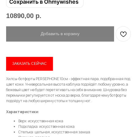
Сохранить в Ohmywishes
10890,00
р.
Привет! Дарим тебе -10% на первую
покупку! Подпишись на нашу рассылку
Добавить в корзину
...и узнавай об акциях первой!
Email
ЗАКАЗАТЬ СЕЙЧАС
Хилсы-ботфорты PERSEPHONE 10см - эффектная пара, подобранная под
Имя
цвет кожи. Универсальная высота каблука подойдёт любому уровню, а
бежевый цвет не будет перетягивать на себя внимание. Шнуровка без
перемычки регулируется от носка до верха, благодаря чему ботфорты
подойдут на любую ширину стопы и толщину ног.
Телефон
Характеристики:
Верх: искусственная кожа
Подкладка: искусственная кожа
Стелька: цельная, искусственная замша