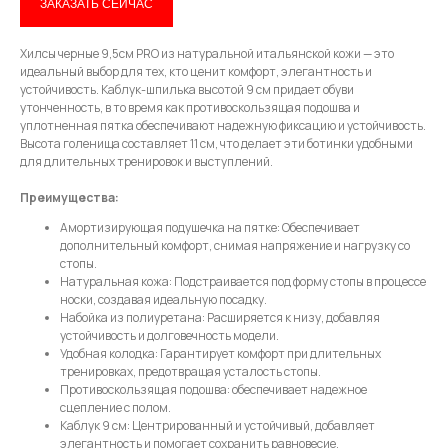
ЗАКАЗАТЬ СЕЙЧАС
Привет! Дарим тебе -10% на первую
покупку! Подпишись на нашу рассылку
Хилсы черные 9,5см PRO из натуральной итальянской кожи — это
идеальный выбор для тех, кто ценит комфорт, элегантность и
...и узнавай об акциях первой!
устойчивость. Каблук-шпилька высотой 9 см придает обуви
утонченность, в то время как противоскользящая подошва и
Email
уплотненная пятка обеспечивают надежную фиксацию и устойчивость.
Высота голенища составляет 11 см, что делает эти ботинки удобными
для длительных тренировок и выступлений.
Преимущества:
Имя
Амортизирующая подушечка на пятке: Обеспечивает
дополнительный комфорт, снимая напряжение и нагрузку со
стопы.
Натуральная кожа: Подстраивается под форму стопы в процессе
носки, создавая идеальную посадку.
Телефон
Набойка из полиуретана: Расширяется к низу, добавляя
устойчивость и долговечность модели.
Удобная колодка: Гарантирует комфорт при длительных
тренировках, предотвращая усталость стопы.
Противоскользящая подошва: обеспечивает надежное
сцепление с полом.
Отправить
Каблук 9 см: Центрированный и устойчивый, добавляет
элегантность и помогает сохранить равновесие.