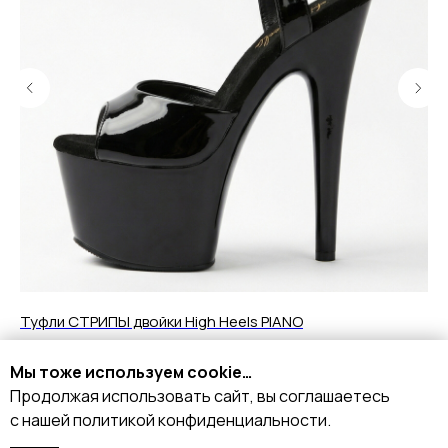
Туфли СТРИПЫ двойки High Heels PIANO
Бо
6 490
р.
1
Мы тоже используем cookie…
Продолжая использовать сайт, вы соглашаетесь
Подробнее
с нашей политикой конфиденциальности.