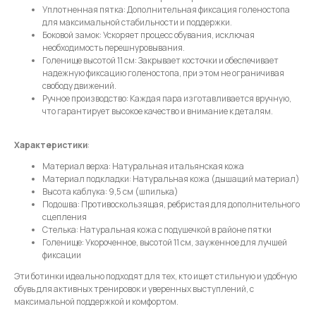
Уплотненная пятка: Дополнительная фиксация голеностопа
для максимальной стабильности и поддержки.
Нажимая на кнопку, вы даете согласие на обработку своих
персональных данных согласно 152-ФЗ.
Подробнее
Боковой замок: Ускоряет процесс обувания, исключая
необходимость перешнуровывания.
Голенище высотой 11 см: Закрывает косточки и обеспечивает
надежную фиксацию голеностопа, при этом не ограничивая
свободу движений.
Ручное производство: Каждая пара изготавливается вручную,
что гарантирует высокое качество и внимание к деталям.
Характеристики
:
Материал верха: Натуральная итальянская кожа
Материал подкладки: Натуральная кожа (дышащий материал)
Высота каблука: 9,5 см (шпилька)
Подошва: Противоскользящая, ребристая для дополнительного
сцепления
Стелька: Натуральная кожа с подушечкой в районе пятки
Голенище: Укороченное, высотой 11 см, зауженное для лучшей
фиксации
Эти ботинки идеально подходят для тех, кто ищет стильную и удобную
обувь для активных тренировок и уверенных выступлений, с
максимальной поддержкой и комфортом.