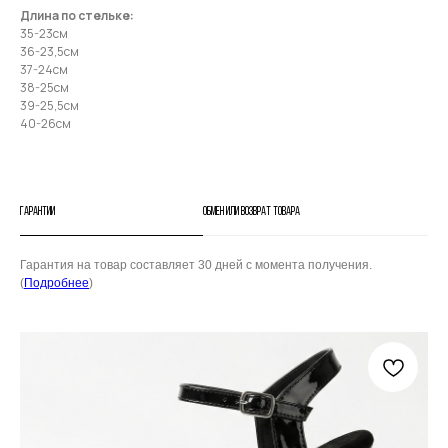
Длина по стельке:
35-23см
36-23,5см
37-24см
38-25см
39-25,5см
40-26см
Гарантии
Обмен или возврат товара
Гарантия на товар составляет 30 дней с момента получения.
(
Подробнее
)