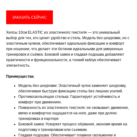
ЗАКАЗАТЬ СЕЙЧАС
Имя
Хилсы 10см ELASTIC из эластичного текстиля — это уникальный
выбор для тех, кто ценит удобство и стиль. Модель без шнуровки, но с
эластичным чулком, обеспечивает идеальную фиксацию и комфорт
при ношении, что делает эти ботинки идеальными для умеренных
Телефон
тренировок и съёмок. Боковой замок и гладкая подошва добавляют
практичности и функциональности, а тонкий каблук обеспечивает
элегантность.
Преимущества
:
Модель без шнуровки: Эластичный чулок заменяет шнуровку,
Отправить
обеспечивая быструю фиксацию стопы без лишних усилий.
Противоскользящая стелька: Гарантирует устойчивость и
комфорт при движениях.
Нажимая на кнопку, вы даете согласие на обработку своих
Поверхность из эластичного текстиля: не сковывает движения,
персональных данных согласно 152-ФЗ.
Подробнее
мягко и комфортно ощущается на ноге, даже при долгих
тренировках в партере
Боковой замок: Ускоряет процесс обувания, экономя время на
подготовку к тренировкам или съемкам.
Гладкая подошва: Обеспечивает плавное скольжение и