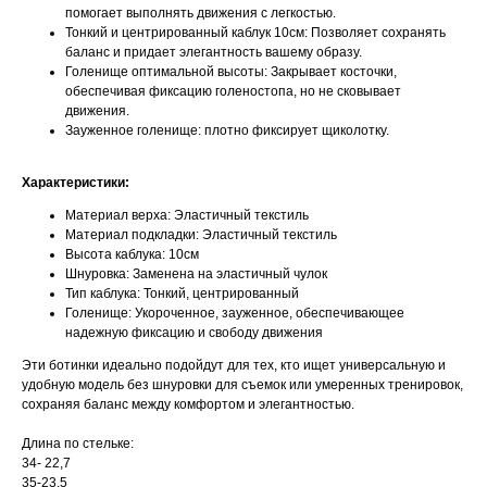
помогает выполнять движения с легкостью.
Тонкий и центрированный каблук 10см: Позволяет сохранять
баланс и придает элегантность вашему образу.
Голенище оптимальной высоты: Закрывает косточки,
обеспечивая фиксацию голеностопа, но не сковывает
движения.
Зауженное голенище: плотно фиксирует щиколотку.
Характеристики:
Материал верха: Эластичный текстиль
Материал подкладки: Эластичный текстиль
Высота каблука: 10см
Шнуровка: Заменена на эластичный чулок
Тип каблука: Тонкий, центрированный
Голенище: Укороченное, зауженное, обеспечивающее
надежную фиксацию и свободу движения
Эти ботинки идеально подойдут для тех, кто ищет универсальную и
удобную модель без шнуровки для съемок или умеренных тренировок,
сохраняя баланс между комфортом и элегантностью.
Длина по стельке:
34- 22,7
35-23,5