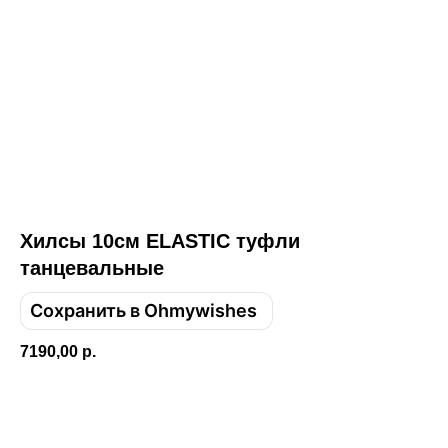
Хилсы 10см ELASTIC туфли
танцевальные
Сохранить в Ohmywishes
Привет! Дарим тебе -10% на первую
покупку! Подпишись на нашу рассылку
7190,00
р.
...и узнавай об акциях первой!
Добавить в корзину
Email