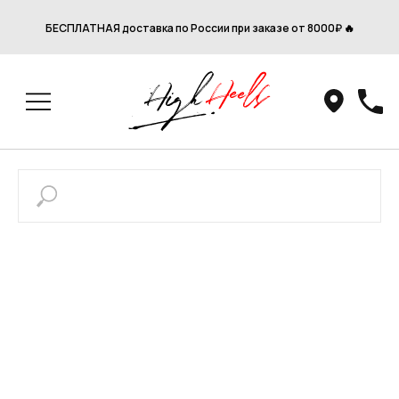
БЕСПЛАТНАЯ доставка по России при заказе от 8000₽ 🔥
Привет! Дарим тебе -10% на первую
покупку! Подпишись на нашу рассылку
...и узнавай об акциях первой!
Email