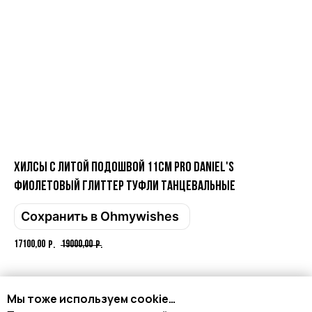
Имя
Телефон
Отправить
Хилсы с литой подошвой 11см PRO DANIEL'S
Фиолетовый глиттер туфли танцевальные
Нажимая на кнопку, вы даете согласие на обработку своих
персональных данных согласно 152-ФЗ.
Подробнее
Сохранить в Ohmywishes
17100,00
19000,00
р.
р.
Добавить в корзину
Мы тоже используем cookie…