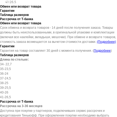
41-26,5
Телефон
Обмен или возврат товара
Гарантии
Таблица размеров
Рассрочка от Т-банка
Обмен или возврат товара
Срок обмена и возврата товаров - 14 дней после получения заказа. Товары
должны быть неиспользованными, в оригинальной упаковке и комплектации
Отправить
(включая все наклейки, вкладыши, мешочки). При обмене и возврате товаров,
стоимость заказа возмещается за вычетом стоимости доставки.
(Подробнее)
Гарантии
Нажимая на кнопку, вы даете согласие на обработку своих
Гарантия на товар составляет 30 дней с момента получения. (
Подробнее
)
персональных данных согласно 152-ФЗ.
Подробнее
Таблица размеров
Длина по стельке:
34- 22,7
35-23,5
36-24
37-24,5
38-25
39-25,5
40-26
41-26,5
Рассрочка от Т-банка
Рассрочка на 3-36 месяцев
Доступна при покупке у партнеров, подключивших сервис рассрочек и
кредитования Тинькофф. При оформлении покупки необходимо выбрать