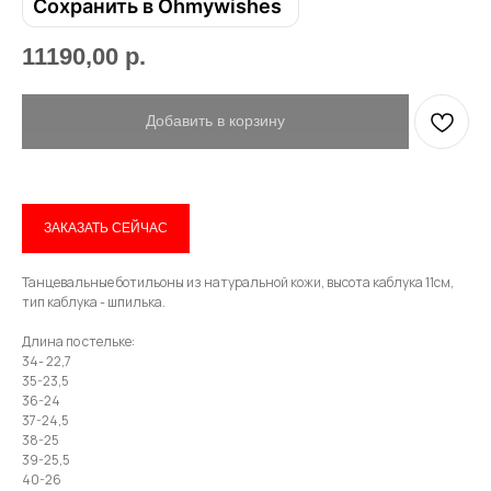
Сохранить в Ohmywishes
11190,00
р.
Добавить в корзину
Привет! Дарим тебе -10% на первую
покупку! Подпишись на нашу рассылку
ЗАКАЗАТЬ СЕЙЧАС
...и узнавай об акциях первой!
Танцевальные ботильоны из натуральной кожи, высота каблука 11см,
тип каблука - шпилька.
Email
Длина по стельке:
34- 22,7
35-23,5
36-24
Имя
37-24,5
38-25
39-25,5
40-26