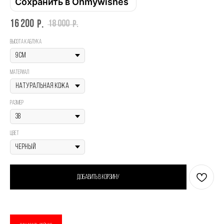
Сохранить в Ohmywishes
16 200
18 000
р.
р.
Высота каблука
материал
размер
Цвет
Добавить в корзину