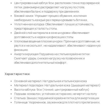
Центрированный каблук 9см: расположен точно под серединой
пятки, равномерно распределяет нагрузку по стопе,
Нажимая на кнопку, вы даете согласие на обработку своих
обеспечивая баланс и поддержку при движениях.
персональных данных согласно 152-ФЗ.
Подробнее
Боковой замок: Упрощает процесс обувания, исключая
необходимость каждый раз перешнуровывать ботинки.
Уплотненная колодка: Обеспечивает лучшую устойчивость,
предотвращая усталость стопы.
Двойной слой материала в зоне шнуровки: обеспечивает
долговечность и надежную фиксацию стопы
Хлопковые вощеные плоские шнурки: Прочные и долговечные, не
рвутся и не скользят, не надавливают, обеспечивают надежную
фиксацию.
Амортизирующая Подушечка на стельке в районе пятки:
Смягчает удары, снижая нагрузку на позвоночник и
обеспечивая дополнительный комфорт.
Характеристики:
Основной материал: Натуральная итальянская кожа
Материал подкладки: Натуральная кожа (дышащий материал)
Высота каблука: 9см (тонкий, центрированный каблук)
Подошва: кожвалон, устойчив к истиранию, не чертит на полу
Стелька: Замша с подушечкой в районе пятки для амортизации
Голенище: Укороченное, зауженное для плотного прилегания к