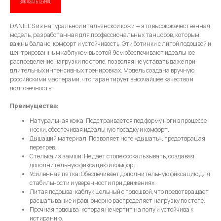
ЗАКАЗАТЬ СЕЙЧАС
Привет! Дарим тебе -10% на первую
покупку! Подпишись на нашу рассылку
DANIEL'S из натуральной итальянской кожи — это высококачественная
модель, разработанная для профессиональных танцоров, которым
важны баланс, комфорт и устойчивость. Эти ботинки с литой подошвой и
...и узнавай об акциях первой!
центрированным каблуком высотой 9см обеспечивают идеальное
распределение нагрузки по стопе, позволяя не уставать даже при
Email
длительных интенсивных тренировках. Модель создана вручную
российскими мастерами, что гарантирует высочайшее качество и
долговечность.
Преимущества:
Имя
Натуральная кожа: Подстраивается под форму ноги в процессе
носки, обеспечивая идеальную посадку и комфорт.
Дышащий материал: Позволяет ноге «дышать», предотвращая
перегрев.
Стелька из замши: Не дает стопе соскальзывать, создавая
Телефон
дополнительную фиксацию и комфорт.
Усиленная пятка: Обеспечивает дополнительную фиксацию для
стабильности и уверенности при движениях.
Литая подошва: каблук цельный с подошвой, что предотвращает
расшатывание и равномерно распределяет нагрузку по стопе.
Прочная подошва: которая не чертит на полу и устойчива к
Отправить
истиранию.