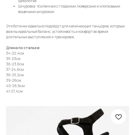
щиколотке
Шнуровка: Усиленная с гладкими люверсами и хлопковыми
вощеными шнурками
Эти ботинки идеально подойдут для начинающих танцоров, которым
важны идеальный баланс, устойчивость и комфорт во время
длительных выступлений и тренировок.
Длина по стельке:
34-22,4см
35-23см
36-23,6см
37-24,6см
38-25,2см
39-26см
40-26,6см
41-27,4см