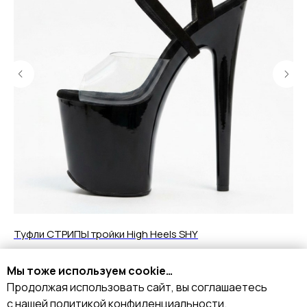
Туфли СТРИПЫ тройки High Heels SHY
Бо
8 390
18
р.
Мы тоже используем cookie…
Продолжая использовать сайт, вы соглашаетесь
Подробнее
с нашей политикой конфиденциальности.