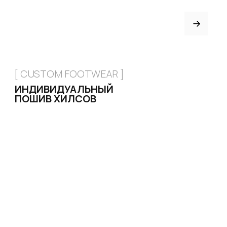
Имя
КАТАЛОГ
Стрипы
Телефон
Хилсы
Ботинки
Одежда
Защита и аксессуары
Отправить
Подарочные сертификаты
Нажимая на кнопку, вы даете согласие на обработку своих
ИНФОРМАЦИЯ
персональных данных согласно 152-ФЗ.
Подробнее
Доставка и оплата
Возврат и обмен
Рассрочка
FAQ