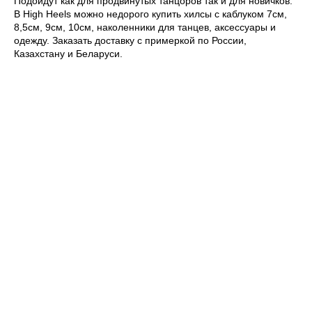
Подойдут как для продвинутых танцоров так и для новичков.
АКЦИИ
В High Heels можно недорого купить хилсы с каблуком 7см,
8,5см, 9см, 10см, наколенники для танцев, аксессуары и
одежду. Заказать доставку с примеркой по России,
Казахстану и Беларуси.
[ REFERRAL PROGRAM ]
РЕФЕРАЛЬНАЯ
ПРОГРАММА