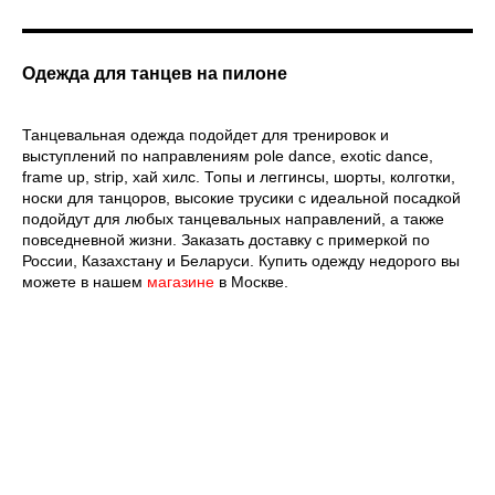
и получи 10% скидку на покупку
(действует 24 часа)
Одежда для танцев на пилоне
Оставь заявку и мы отправим тебе промокод
Танцевальная одежда подойдет для тренировок и
Email
выступлений по направлениям pole dance, exotic dance,
frame up, strip, хай хилс. Топы и леггинсы, шорты, колготки,
носки для танцоров, высокие трусики с идеальной посадкой
подойдут для любых танцевальных направлений, а также
повседневной жизни. Заказать доставку с примеркой по
Имя
России, Казахстану и Беларуси. Купить одежду недорого вы
[ CERTIFICATE]
можете в нашем
магазине
в Москве.
ПОДАРОЧНЫЙ
СЕРТИФИКАТ
Телефон
Отправить