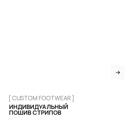
КАТАЛОГ
Стрипы
Хилсы
Ботинки
Одежда
Защита и аксессуары
Подарочные сертификаты
ИНФОРМАЦИЯ
Доставка и оплата
Возврат и обмен