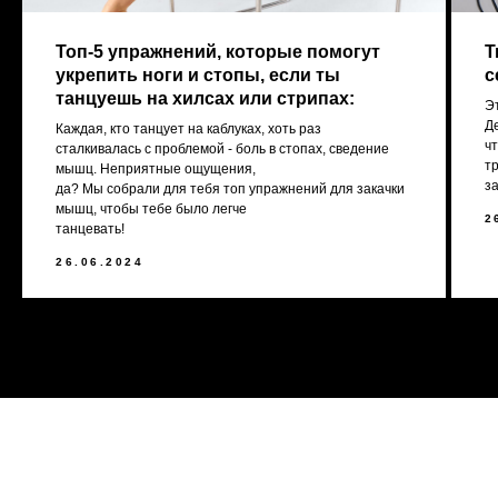
Топ-5 упражнений, которые помогут
Т
укрепить ноги и стопы, если ты
с
танцуешь на хилсах или стрипах:
Эт
Д
Каждая, кто танцует на каблуках, хоть раз
ч
сталкивалась с проблемой - боль в стопах, сведение
т
мышц. Неприятные ощущения,
з
да? Мы собрали для тебя топ упражнений для закачки
мышц, чтобы тебе было легче
2
танцевать!
[ REFERRAL PROGRAM ]
26.06.2024
РЕФЕРАЛЬНАЯ
ПРОГРАММА