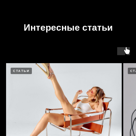
Интересные статьи
СТАТЬИ
СТ
[ DISCOUNTS ]
АКЦИИ