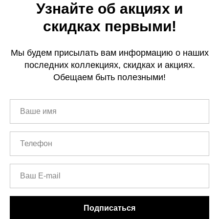
Узнайте об акциях и
скидках первыми!
[ CERTIFICATE]
Мы будем присылать вам информацию о наших
ПОДАРОЧНЫЙ
СЕРТИФИКАТ
последних коллекциях, скидках и акциях.
Обещаем быть полезными!
[ CUSTOM FOOTWEAR ]
[ CUSTOM FOOTWEAR ]
ИНДИВИДУАЛЬНЫЙ
Подписаться
ПОШИВ СТРИПОВ