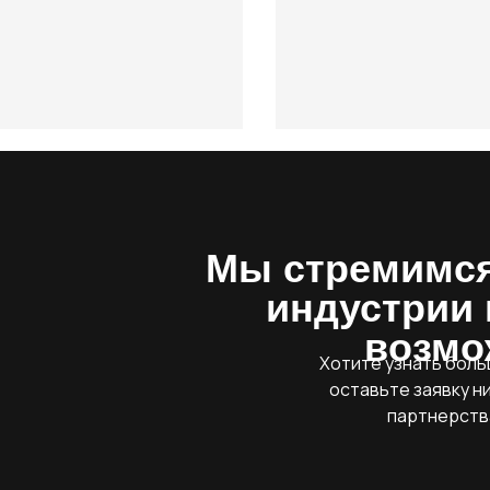
Мы стремимся
индустрии 
возмо
Хотите узнать боль
оставьте заявку н
партнерств