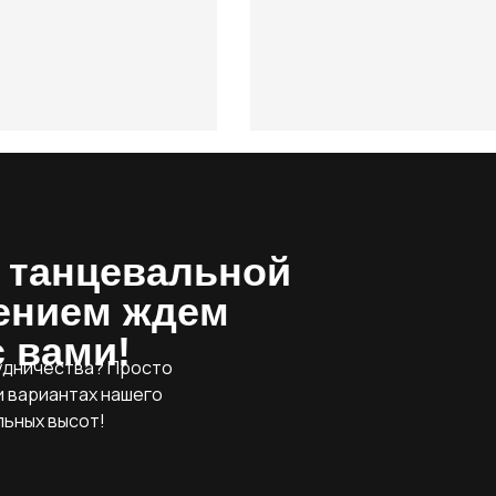
 танцевальной
пением ждем
 вами!
рудничества? Просто
и вариантах нашего
ьных высот!