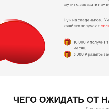
шутить, задавать нам в
Ну и на сладенькое… У
кэшбека получают
спец
10 000 ₽
получит т
месяц
3 000 ₽
разыгрываю
Запишись на бесплатную консультацию и
получи 10% скидку на покупку (действует 24
часа)
Оставь заявку и мы отправим тебе промокод
Email
ЧЕГО ОЖИДАТЬ ОТ 
Предлагаем