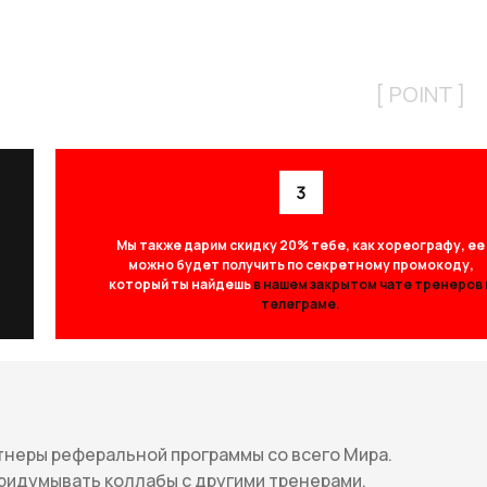
[ POINT ]
Мы также дарим скидку 20% тебе, как хореографу, ее
можно будет получить по секретному промокоду,
который ты найдешь
в нашем закрытом чате тренеров 
телеграме.
тнеры реферальной программы со всего Мира.
ридумывать коллабы с другими тренерами,