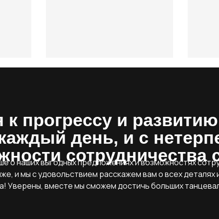
 к прогрессу и развитию
каждый день, и с нетер
жности сотрудничества с
ше о наших выгодных предложениях и возможностях сот
иже, и мы с удовольствием расскажем вам о всех деталях 
а! Уверены, вместе мы сможем достичь больших танцевал