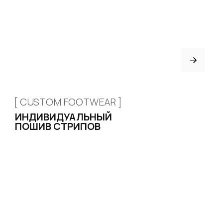
Привет! Дарим тебе -10% на первую
покупку! Подпишись на нашу рассылку
+7 926 153 95 92
...и узнавай об акциях первой!
г. Москва, ул. Новослободская,
д. 20, 2 этаж, офис 207
Email