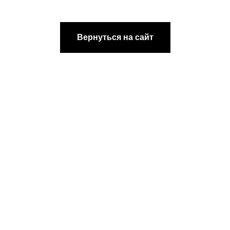
[ DISCOUNTS ]
АКЦИИ
Вернуться на сайт
[ REFERRAL PROGRAM ]
РЕФЕРАЛЬНАЯ
ПРОГРАММА