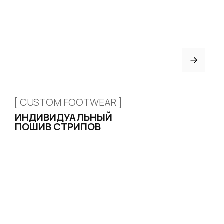
Привет! Дарим тебе -10% на первую
покупку! Подпишись на нашу рассылку
+7 926 153 95 92
...и узнавай об акциях первой!
г. Москва, ул. Новослободская,
д. 20, 2 этаж, офис 207
Email