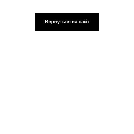
[ DISCOUNTS ]
АКЦИИ
Вернуться на сайт
[ REFERRAL PROGRAM ]
РЕФЕРАЛЬНАЯ
ПРОГРАММА