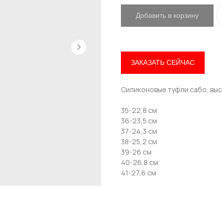
Добавить в корзину
ЗАКАЗАТЬ СЕЙЧАС
Привет! Дарим тебе -10% на первую покупку!
Силиконовые туфли сабо, высо
Подпишись на нашу рассылку
35-22,8 см
...и узнавай об акциях первой!
36-23,5 см
37-24,3 см
Email
38-25,2 см
39-26 см
40-26,8 см
41-27,6 см
Имя