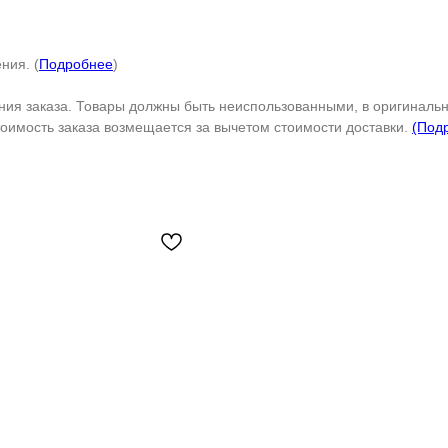
Телефон
ния. (
Подробнее
)
ения заказа. Товары должны быть неиспользованными, в оригинальн
Отправить
тоимость заказа возмещается за вычетом стоимости доставки.
(Под
Нажимая на кнопку, вы даете согласие на обработку своих
персональных данных согласно 152-ФЗ.
Подробнее