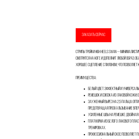
Добавить в корзину
ЗАКАЗАТЬ СЕЙЧАС
Стрипы Тройки High Heels SWAN — минималисти
Привет! Дарим тебе -10% на первую покупку!
смотрится на ноге и дополнит любой образ. 
хорошее сцепление с пилоном, что позволяет
Подпишись на нашу рассылку
Преимущества:
...и узнавай об акциях первой!
Белый цвет: эффектный и универсаль
Email
Ремешок и союзка из лаковой кожи: 
Зауженный вырез на 2,5 пальца: опт
предотвращая проскальзывание впер
Усиленные швы на ремешке: двойная 
Платформа из белого лакового плас
Имя
тренировках.
Профессиональный скос: позволяет п