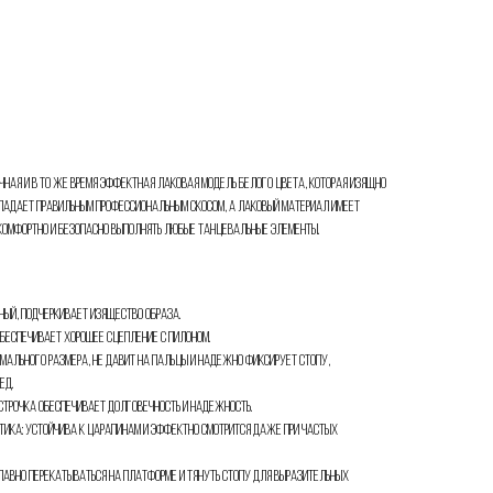
чная и в то же время эффектная лаковая модель белого цвета, которая изящно
Обладает правильным профессиональным скосом, а лаковый материал имеет
 комфортно и безопасно выполнять любые танцевальные элементы.
ный, подчеркивает изящество образа.
обеспечивает хорошее сцепление с пилоном.
имального размера, не давит на пальцы и надежно фиксирует стопу,
ед.
строчка обеспечивает долговечность и надежность.
тика: устойчива к царапинам и эффектно смотрится даже при частых
лавно перекатываться на платформе и тянуть стопу для выразительных