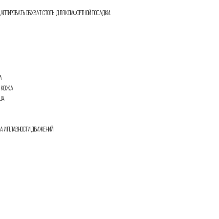
аптировать обхват стопы для комфортной посадки.
а
я кожа
ша
ва и плавности движений