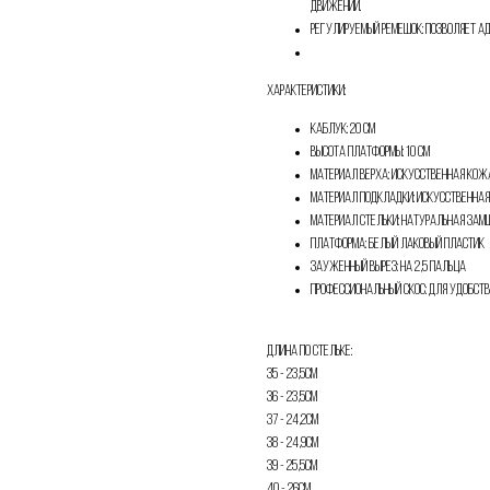
движений.
Регулируемый ремешок: позволяет ад
Телефон
Характеристики:
Каблук: 20 см
Высота платформы: 10 см
Отправить
Материал верха: искусственная кож
Материал подкладки: искусственна
Материал стельки: натуральная зам
Нажимая на кнопку, вы даете согласие на обработку своих
персональных данных согласно 152-ФЗ.
Подробнее
Платформа: белый лаковый пластик
Зауженный вырез: на 2,5 пальца
Профессиональный скос: для удобст
Длина по стельке:
35 - 23,5см
36 - 23,5см
37 - 24,2см
38 - 24,9см
39 - 25,5см
40 - 26см