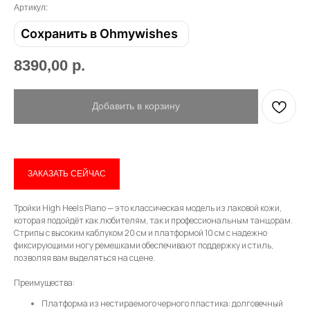
Артикул:
Сохранить в Ohmywishes
8390,00
р.
Добавить в корзину
ЗАКАЗАТЬ СЕЙЧАС
Тройки High Heels Piano — это классическая модель из лаковой кожи,
которая подойдёт как любителям, так и профессиональным танцорам.
Привет! Дарим тебе -10% на первую
Стрипы с высоким каблуком 20 см и платформой 10 см с надежно
покупку! Подпишись на нашу рассылку
фиксирующими ногу ремешками обеспечивают поддержку и стиль,
позволяя вам выделяться на сцене.
...и узнавай об акциях первой!
Преимущества:
Email
Платформа из нестираемого черного пластика: долговечный