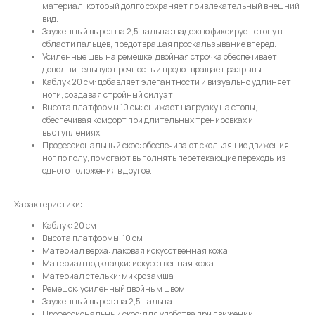
материал, который долго сохраняет привлекательный внешний
вид.
Зауженный вырез на 2,5 пальца: надежно фиксирует стопу в
области пальцев, предотвращая проскальзывание вперед.
Усиленные швы на ремешке: двойная строчка обеспечивает
Имя
дополнительную прочность и предотвращает разрывы.
Каблук 20 см: добавляет элегантности и визуально удлиняет
ноги, создавая стройный силуэт.
Высота платформы 10 см: снижает нагрузку на стопы,
обеспечивая комфорт при длительных тренировках и
Телефон
выступлениях.
Профессиональный скос: обеспечивают скользящие движения
ног по полу, помогают выполнять перетекающие переходы из
одного положения в другое.
Отправить
Характеристики:
Каблук: 20 см
Высота платформы: 10 см
Нажимая на кнопку, вы даете согласие на обработку своих
Материал верха: лаковая искусственная кожа
персональных данных согласно 152-ФЗ.
Подробнее
Материал подкладки: искусственная кожа
Материал стельки: микрозамша
Ремешок: усиленный двойным швом
Зауженный вырез: на 2,5 пальца
Профессиональный скос: для удобства при движении