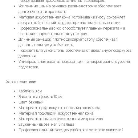
предотвращая проскальзывание пальцев вперед.
Усиленные швы на ремешке: двойная строчка обеспечивает
Телефон
долговечность и прочность.
Матовая искусственная кожа: устойчива к износу, сохраняет
аккуратный внешний вид даже при частом использовании.
Профессиональный скос: способствует плавным перекатам и
позволяет выразительно тянуть стопу.
Длинный ремешок: плотно фиксирует стопу, обеспечивая
Отправить
дополнительную устойчивость.
Подходят для узкой стопы: обеспечивают идеальную посадку без
давления.
Нажимая на кнопку, вы даете согласие на обработку своих
Универсальная высота: подходит для танцоров разного уровня
персональных данных согласно 152-ФЗ.
Подробнее
подготовки.
Характеристики:
Каблук: 20 см
Высота платформы: 10 см
Цвет: бежевый
Материал верха: искусственная матовая кожа
Материал подкладки: искусственная кожа
Материал стельки: искусственная микрозамша
Зауженный вырез: на 1,5 пальца
Профессиональный скос: для удобства и эстетики движений