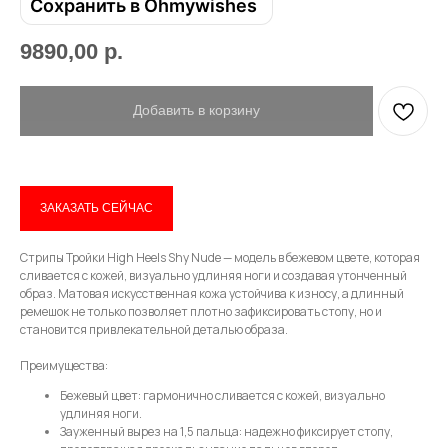
Сохранить в Ohmywishes
9890,00
р.
Добавить в корзину
Привет! Дарим тебе -10% на первую
покупку! Подпишись на нашу рассылку
ЗАКАЗАТЬ СЕЙЧАС
...и узнавай об акциях первой!
Стрипы Тройки High Heels Shy Nude — модель в бежевом цвете, которая
сливается с кожей, визуально удлиняя ноги и создавая утонченный
Email
образ. Матовая искусственная кожа устойчива к износу, а длинный
ремешок не только позволяет плотно зафиксировать стопу, но и
становится привлекательной деталью образа.
Преимущества:
Имя
Бежевый цвет: гармонично сливается с кожей, визуально
удлиняя ноги.
Зауженный вырез на 1,5 пальца: надежно фиксирует стопу,