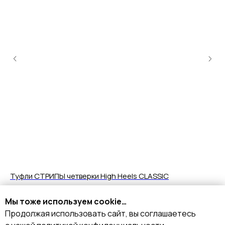
Туфли СТРИПЫ четверки High Heels CLASSIC
Ту
10 490
р.
8
Мы тоже используем cookie…
Продолжая использовать сайт, вы соглашаетесь
Подробнее