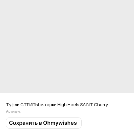
Привет! Дарим тебе -10% на первую
покупку! Подпишись на нашу рассылку
...и узнавай об акциях первой!
Туфли СТРИПЫ пятерки High Heels SAINT Cherry
Email
Артикул:
Сохранить в Ohmywishes