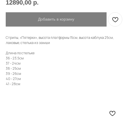
12890,00
р.
Имя
Добавить в корзину
Телефон
Стрипы, «Пятерки», высота платформы 15см, высота каблука 25см,
лаковые, стелька из замши
Длина по стельке:
36 - 23,5см
Отправить
37 - 24см
38 - 25см
39 - 26см
Нажимая на кнопку, вы даете согласие на обработку своих
40 - 27см
персональных данных согласно 152-ФЗ.
Подробнее
41 - 28см