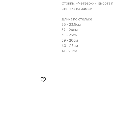
Стрипы, «Четверки», высота 
стелька из замши
Телефон
Длина по стельке:
36 - 23,5см
37 - 24см
38 - 25см
Отправить
39 - 26см
40 - 27см
Нажимая на кнопку, вы даете согласие на обработку своих
41 - 28см
персональных данных согласно 152-ФЗ.
Подробнее