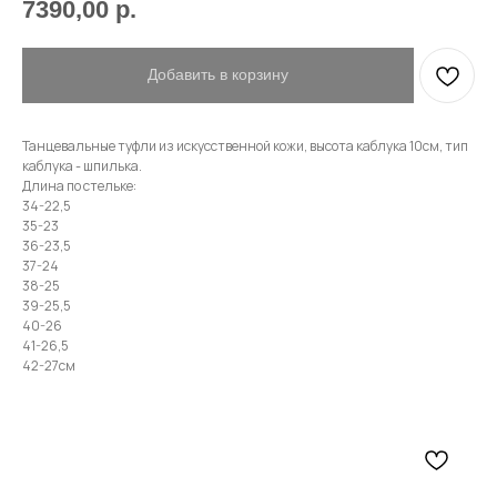
7390,00
р.
Имя
Добавить в корзину
Телефон
Танцевальные туфли из искусственной кожи, высота каблука 10см, тип
каблука - шпилька.
Длина по стельке:
34-22,5
35-23
36-23,5
Отправить
37-24
38-25
39-25,5
Нажимая на кнопку, вы даете согласие на обработку своих
40-26
персональных данных согласно 152-ФЗ.
Подробнее
41-26,5
42-27см