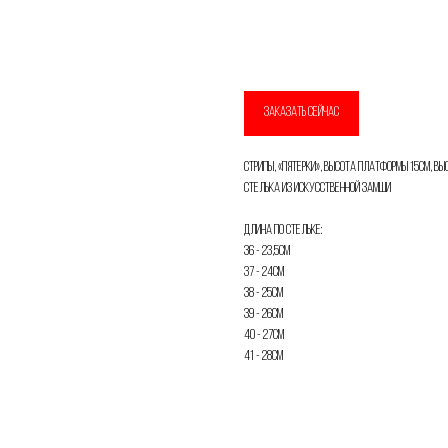
Добавить в корзину
Имя
ЗАКАЗАТЬ СЕЙЧАС
Телефон
Стрипы, «Пятерки», высота платформы 15см, в
Стелька из искусственной замши
Длина по стельке:
Отправить
36 - 23,5см
37 - 24см
Нажимая на кнопку, вы даете согласие на обработку своих
38 - 25см
персональных данных согласно 152-ФЗ.
Подробнее
39 - 26см
40 - 27см
41 - 28см