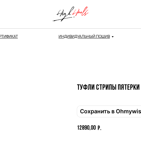
РТИФИКАТ
ИНДИВИДУАЛЬНЫЙ ПОШИВ
Привет! Дарим тебе -10% на первую покупку!
Туфли СТРИПЫ пятерки H
Подпишись на нашу рассылку
...и узнавай об акциях первой!
Сохранить в Ohmywi
Email
12890,00
р.