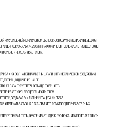
ковой искусственной кожи в черном цвете с крестообразным широким ремешком,
т акцент образу. Каблук 23 см и платформа 13 см подчеркивают изящество ног,
 фиксацию и не сдавливает стопу.
ойчива к износу, на ней назаметны царапины при механическом воздействии.
 предотвращая давление на неё.
строчка гарантирует прочность и долговечность.
обеспечивает хорошее сцепление с пилоном.
ют ноги, создавая эффектный и грациозный образ.
лавно перекатываться на платформе и тянуть стопу для выразительных
егулирует обхват стопы, обеспечивает надежную фиксацию и помогает тянуть