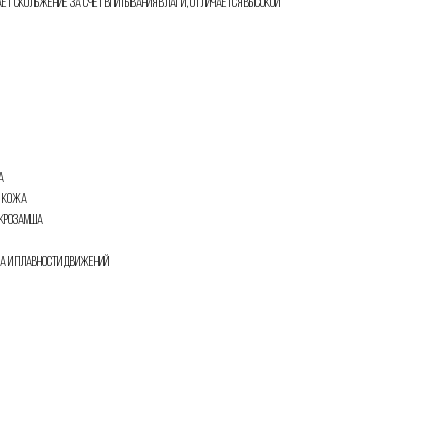
ает скольжение за счет впитывания влаги, отличается высокой
а
я кожа
икрозамша
ва и плавности движений