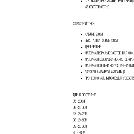
Стелька из микрозамши: предотвращ
износостойкостью.
Телефон
Характеристики:
Каблук: 23 см
Высота платформы: 13 см
Отправить
Цвет: черный
Материал верха: искусственная кож
Материал подкладки: искусственна
Нажимая на кнопку, вы даете согласие на обработку своих
персональных данных согласно 152-ФЗ.
Подробнее
Материал стельки: искусственная м
Зауженный вырез: на 3 пальца
Профессиональный скос: для удобст
Длина по стельке:
35 - 23см
36 - 23,5см
37 - 24,2см
38 - 24,9см
39 - 25,5см
40 - 26см