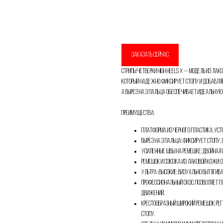
Добавить в корзину
ЗАКАЗАТЬ СЕЙЧАС
Стрипы Четверки High Heels X — модель из ла
который надежно фиксирует стопу и добавляе
а вырез на 3 пальца обеспечивает идеальную
Привет! Дарим тебе -10% на первую покупку!
Подпишись на нашу рассылку
Преимущества:
...и узнавай об акциях первой!
Платформа из черного пластика: уст
Вырез на 3 пальца: фиксирует стопу,
Email
Усиленные швы на ремешке: двойная 
Ремешок и союзка из лаковой кожи: 
Ультра-высокие: визуально вытягива
Профессиональный скос: позволяет п
движений.
Имя
Крестообразный широкий ремешок: р
стопу.