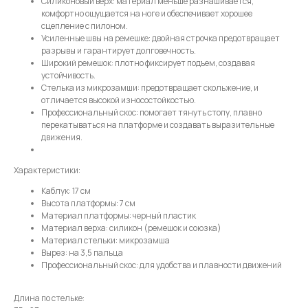
Силиконовый верх: материал меньше разнашивается,
Имя
комфортно ощущается на ноге и обеспечивает хорошее
сцепление с пилоном.
Усиленные швы на ремешке: двойная строчка предотвращает
разрывы и гарантирует долговечность.
Широкий ремешок: плотно фиксирует подъем, создавая
Телефон
устойчивость.
Стелька из микрозамши: предотвращает скольжение, и
отличается высокой износостойкостью.
Профессиональный скос: помогает тянуть стопу, плавно
перекатываться на платформе и создавать выразительные
движения.
Отправить
Характеристики:
Нажимая на кнопку, вы даете согласие на обработку своих
Каблук: 17 см
персональных данных согласно 152-ФЗ.
Подробнее
Высота платформы: 7 см
Материал платформы: черный пластик
Материал верха: силикон (ремешок и союзка)
Материал стельки: микрозамша
Вырез: на 3,5 пальца
Профессиональный скос: для удобства и плавности движений
Длина по стельке: