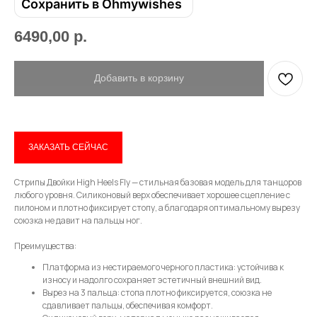
Сохранить в Ohmywishes
6490,00
р.
Добавить в корзину
ЗАКАЗАТЬ СЕЙЧАС
Привет! Дарим тебе -10% на первую
Стрипы Двойки High Heels Fly — стильная базовая модель для танцоров
любого уровня. Силиконовый верх обеспечивает хорошее сцепление с
покупку! Подпишись на нашу рассылку
пилоном и плотно фиксирует стопу, а благодаря оптимальному вырезу
союзка не давит на пальцы ног.
...и узнавай об акциях первой!
Преимущества:
Email
Платформа из нестираемого черного пластика: устойчива к
износу и надолго сохраняет эстетичный внешний вид.
Вырез на 3 пальца: стопа плотно фиксируется, союзка не
сдавливает пальцы, обеспечивая комфорт.