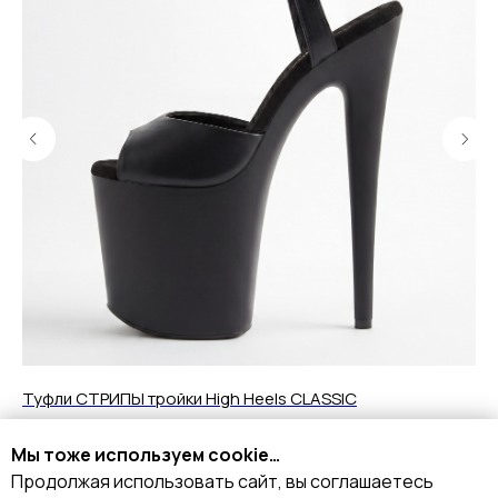
Туфли СТРИПЫ тройки High Heels CLASSIC
Бо
8 990
р.
1
Мы тоже используем cookie…
Продолжая использовать сайт, вы соглашаетесь
Подробнее