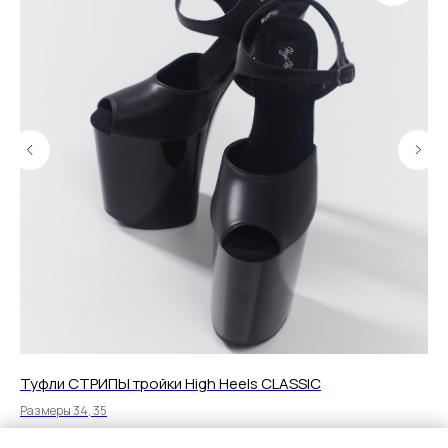
Туфли СТРИПЫ тройки High Heels CLASSIC
Бо
Размеры 34, 35