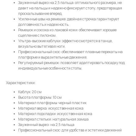
Зауженный вырез на 2,5 пальца: оптимального размера, не
давит на пальцы и надежно фиксирует стопу, предотвращая
Имя
проскальзывание вперед.
Усиленные швы на ремешке: двойная строчка гарантирует
долговечность и надежность.
Ремешок и союзка из лаковой кожи: обеспечивает хорошее
сцепление с пилоном.
Ультра-высокие каблуки: эффектно смотрятся в танце,
Телефон
визуально вытягивая ноги.
Профессиональный скос: обеспечивает плавные перекаты на
платформе и выразительные движения.
Регулируемый ремешок: позволяет адаптировать посадку под
индивидуальные особенности стопы.
Отправить
Характеристики:
Нажимая на кнопку, вы даете согласие на обработку своих
Каблук: 20 см
персональных данных согласно 152-ФЗ.
Подробнее
Высота платформы: 10 см
Материал платформы: черный пластик
Материал верха: искусственная кожа
Материал подкладки: искусственная кожа
Материал стельки: натуральная замша
Зауженный вырез: на 2,5 пальца
Профессиональный скос: для удобства и эстетики движений