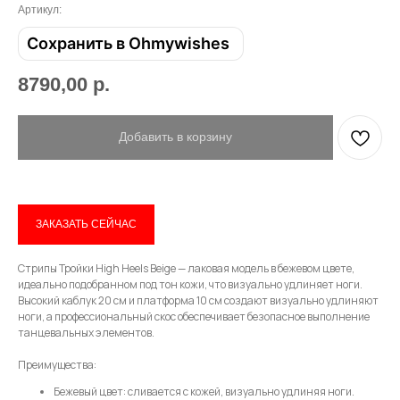
Артикул:
Сохранить в Ohmywishes
8790,00
р.
Добавить в корзину
ЗАКАЗАТЬ СЕЙЧАС
Привет! Дарим тебе -10% на первую
Стрипы Тройки High Heels Beige — лаковая модель в бежевом цвете,
покупку! Подпишись на нашу рассылку
идеально подобранном под тон кожи, что визуально удлиняет ноги.
Высокий каблук 20 см и платформа 10 см создают визуально удлиняют
...и узнавай об акциях первой!
ноги, а профессиональный скос обеспечивает безопасное выполнение
танцевальных элементов.
Email
Преимущества:
Бежевый цвет: сливается с кожей, визуально удлиняя ноги.