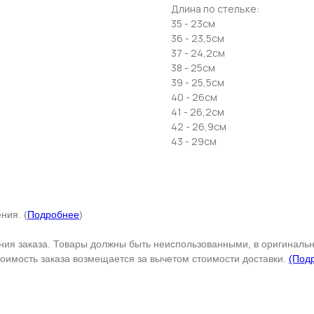
Отправить
Длина по стельке:
35 - 23см
36 - 23,5см
Нажимая на кнопку, вы даете согласие на обработку своих
персональных данных согласно 152-ФЗ.
Подробнее
37 - 24,2см
38 - 25см
39 - 25,5см
40 - 26см
41 - 26,2см
42 - 26,9см
43 - 29см
ния. (
Подробнее
)
ения заказа. Товары должны быть неиспользованными, в оригинальн
тоимость заказа возмещается за вычетом стоимости доставки.
(Под