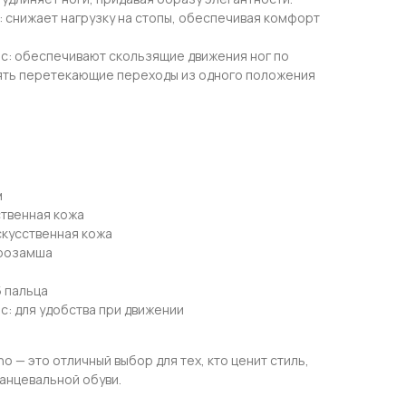
: снижает нагрузку на стопы, обеспечивая комфорт
: обеспечивают скользящие движения ног по
ять перетекающие переходы из одного положения
м
ственная кожа
скусственная кожа
крозамша
5 пальца
: для удобства при движении
no — это отличный выбор для тех, кто ценит стиль,
танцевальной обуви.