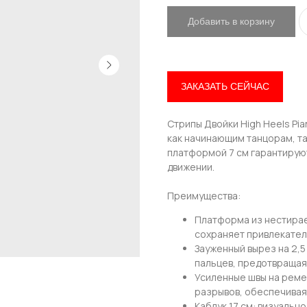
Добавить в корзину
ЗАКАЗАТЬ СЕЙЧАС
Стрипы Двойки High Heels Pi
как начинающим танцорам, та
платформой 7 см гарантирую
движении.
Преимущества:
Платформа из нестираем
сохраняет привлекател
Зауженный вырез на 2,5
пальцев, предотвращая
Усиленные швы на реме
разрывов, обеспечивая
Каблук 17 см: визуальн