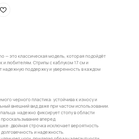
ano — это классическая модель, которая подойдёт
к и любителям. Стрипы с каблуком 17 см и
т надежную поддержку и уверенность в каждом
ого черного пластика: устойчива к износу и
ьный внешний вид даже при частом использовании.
 пальца: надежно фиксирует стопу в области
 проскальзывание вперед.
шке: двойная строчка исключает вероятность
 долговечность и надежность.
о удлиняет ноги, придавая образу элегантности.