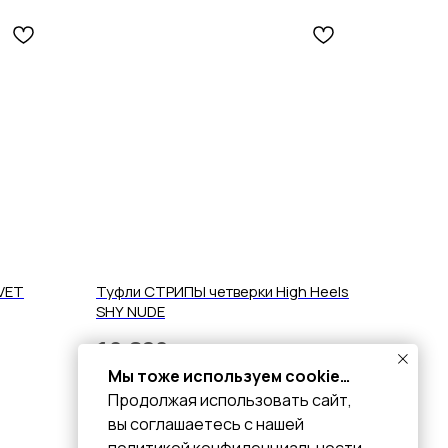
VET
Туфли СТРИПЫ четверки High Heels
SHY NUDE
10 890
р.
Мы тоже используем cookie…
Подробнее
Продолжая использовать сайт,
вы соглашаетесь с нашей