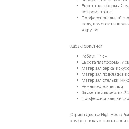
Высота платформы 7 см
во время танца.
Привет! Дарим тебе -10% на первую покупку!
Профессиональный скос
Подпишись на нашу рассылку
полу, помогают выполн
в другое.
...и узнавай об акциях первой!
Email
Характеристики:
Каблук: 17 см
Высота платформы: 7 с
Материал верха: искус
Имя
Материал подкладки: и
Материал стельки: ми
Ремешок: усиленный
Зауженный вырез: на 2,
Профессиональный скос
Телефон
Стрипы Двойки High Heels Pia
комфорт и качество в своей 