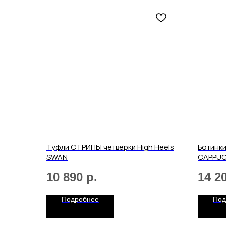
Туфли СТРИПЫ четверки High Heels
Ботинк
SWAN
CAPPUC
10 890
р.
14 2
Подробнее
Под