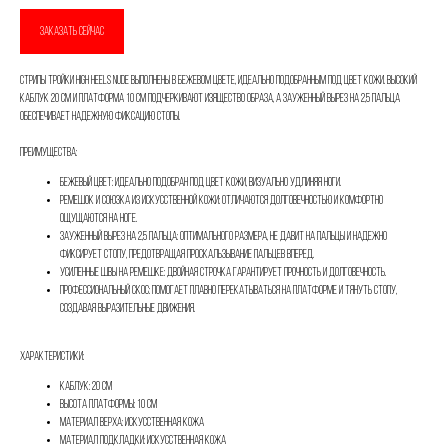
Имя
ЗАКАЗАТЬ СЕЙЧАС
Стрипы Тройки High Heels Nude выполнены в бежевом цвете, идеально подобранным под цвет кожи. Высокий
каблук 20 см и платформа 10 см подчеркивают изящество образа, а зауженный вырез на 2,5 пальца
Телефон
обеспечивает надежную фиксацию стопы.
Преимущества:
Бежевый цвет: идеально подобран под цвет кожи, визуально удлиняя ноги.
Ремешок и союзка из искусственной кожи: отличаются долговечностью и комфортно
Отправить
ощущаются на ноге.
Зауженный вырез на 2,5 пальца: оптимального размера, не давит на пальцы и надежно
фиксирует стопу, предотвращая проскальзывание пальцев вперед.
Нажимая на кнопку, вы даете согласие на обработку своих
Усиленные швы на ремешке: двойная строчка гарантирует прочность и долговечность.
персональных данных согласно 152-ФЗ.
Подробнее
Профессиональный скос: помогает плавно перекатываться на платформе и тянуть стопу,
создавая выразительные движения.
Характеристики:
Каблук: 20 см
Высота платформы: 10 см
Материал верха: искусственная кожа
Материал подкладки: искусственная кожа