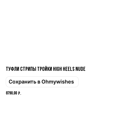
Туфли СТРИПЫ тройки High Heels NUDE
Привет! Дарим тебе -10% на первую
покупку! Подпишись на нашу рассылку
Сохранить в Ohmywishes
...и узнавай об акциях первой!
8790,00
р.
Email
Добавить в корзину