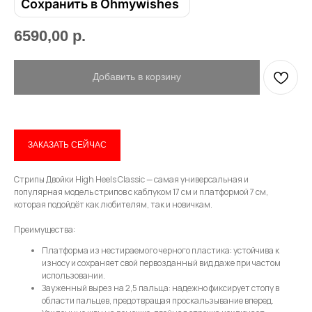
Сохранить в Ohmywishes
6590,00
р.
Добавить в корзину
ЗАКАЗАТЬ СЕЙЧАС
Стрипы Двойки High Heels Classic — самая универсальная и
Привет! Дарим тебе -10% на первую
популярная модель стрипов с каблуком 17 см и платформой 7 см,
покупку! Подпишись на нашу рассылку
которая подойдёт как любителям, так и новичкам.
...и узнавай об акциях первой!
Преимущества:
Платформа из нестираемого черного пластика: устойчива к
Email
износу и сохраняет свой первозданный вид даже при частом
использовании.
Зауженный вырез на 2,5 пальца: надежно фиксирует стопу в
области пальцев, предотвращая проскальзывание вперед.