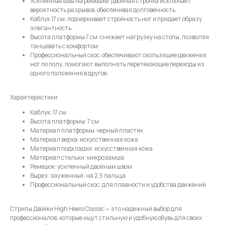
Усиленные швы на ремешке: двойная строчка исключает
вероятность разрывов, обеспечивая долговечность.
Имя
Каблук 17 см: подчеркивает стройность ног и придает образу
элегантность.
Высота платформы 7 см: снижает нагрузку на стопы, позволяя
танцевать с комфортом.
Профессиональный скос: обеспечивают скользящие движения
Телефон
ног по полу, помогают выполнять перетекающие переходы из
одного положения в другое.
Характеристики:
Каблук: 17 см
Отправить
Высота платформы: 7 см
Материал платформы: черный пластик
Материал верха: искусственная кожа
Нажимая на кнопку, вы даете согласие на обработку своих
Материал подкладки: искусственная кожа
персональных данных согласно 152-ФЗ.
Подробнее
Материал стельки: микрозамша
Ремешок: усиленный двойным швом
Вырез: зауженный, на 2,5 пальца
Профессиональный скос: для плавности и удобства движений
Стрипы Двойки High Heels Classic — это надежный выбор для
профессионалов, которые ищут стильную и удобную обувь для своих