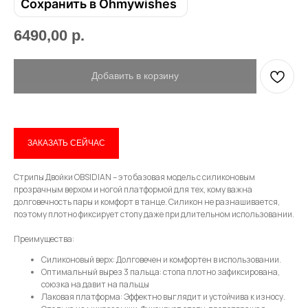
Сохранить в Ohmywishes
6490,00
р.
Добавить в корзину
Привет! Дарим тебе -10% на первую
ЗАКАЗАТЬ СЕЙЧАС
покупку! Подпишись на нашу рассылку
...и узнавай об акциях первой!
Стрипы Двойки OBSIDIAN – это базовая модель с силиконовым
прозрачным верхом и ногой платформой для тех, кому важна
долговечность пары и комфорт в танце. Силикон не разнашивается,
Email
поэтому плотно фиксирует стопу даже при длительном использовании.
Преимущества:
Силиконовый верх: Долговечен и комфортен в использовании.
Имя
Оптимальный вырез 3 пальца: стопа плотно зафиксирована,
союзка на давит на пальцы
Лаковая платформа: Эффектно выглядит и устойчива к износу.