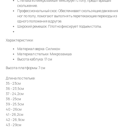
Стелька из микрозамши: Фиксирует стопу, предотвращая
скольжение.
Профессиональный скос: Обеспечивает скользящие движения
Телефон
ног по полу, помогают выполнять перетекающие переходы из
одного положения в другое.
Широкий ремешок: Плотно фиксирует подъем стопы.
Характеристики:
Отправить
Материал верха: Силикон
Материал стельки: Микрозамша
Высота каблука: 17 см
Нажимая на кнопку, вы даете согласие на обработку своих
персональных данных согласно 152-ФЗ.
Подробнее
Высота платформы: 7 см
Длина по стельке:
35 - 23см
36 - 23,5см
37 - 24,2см
38 - 25см
39 - 25,5см
40 - 26см
41 - 26,2см
42 - 26,9см
43 - 29см