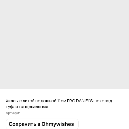
Привет! Дарим тебе -10% на первую
покупку! Подпишись на нашу рассылку
Хилсы с литой подошвой 11см PRO DANIEL'S шоколад
туфли танцевальные
...и узнавай об акциях первой!
Артикул:
Email
Сохранить в Ohmywishes