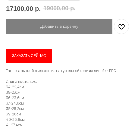
17100,00
р.
19000,00
р.
Имя
Добавить в корзину
Телефон
ЗАКАЗАТЬ СЕЙЧАС
Танцевальные ботильоны из натуральной кожи из линейки PRO.
Отправить
Длина по стельке:
34-22,4см
35-23см
Нажимая на кнопку, вы даете согласие на обработку своих
36-23,6см
персональных данных согласно 152-ФЗ.
Подробнее
37-24,6см
38-25,2см
39-26см
40-26,6см
41-27,4см