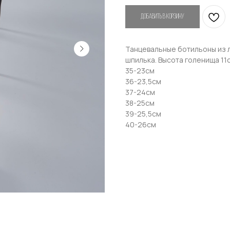
Добавить в корзину
Танцевальные ботильоны из ла
шпилька. Высота голенища 11
35-23см
Привет! Дарим тебе -10% на первую покупку!
36-23,5см
Подпишись на нашу рассылку
37-24см
38-25см
...и узнавай об акциях первой!
39-25,5см
40-26см
Email
Имя
Телефон