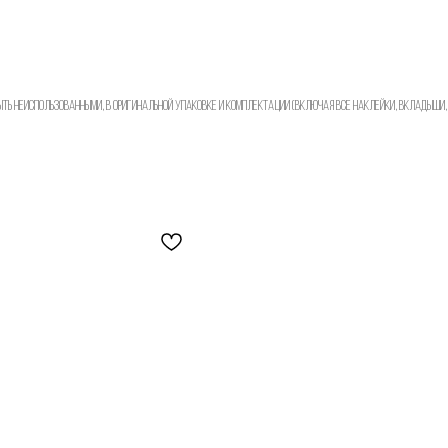
Отправить
быть неиспользованными, в оригинальной упаковке и комплектации (включая все наклейки, вкладыши, 
Нажимая на кнопку, вы даете согласие на обработку своих
персональных данных согласно 152-ФЗ.
Подробнее