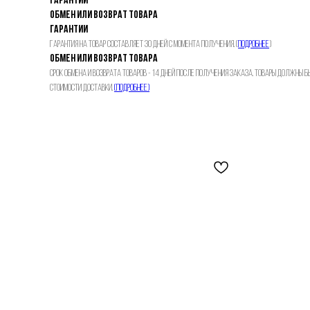
Гарантии
Обмен или возврат товара
Гарантии
Гарантия на товар составляет 30 дней с момента получения. (
Подробнее
)
Обмен или возврат товара
Срок обмена и возврата товаров - 14 дней после получения заказа. Товары должны 
стоимости доставки.
(Подробнее)