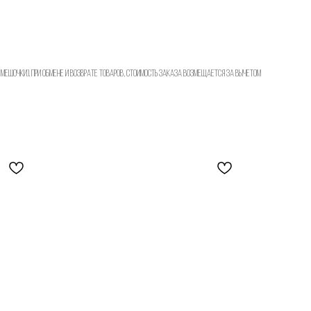
мешочки). При обмене и возврате товаров, стоимость заказа возмещается за вычетом