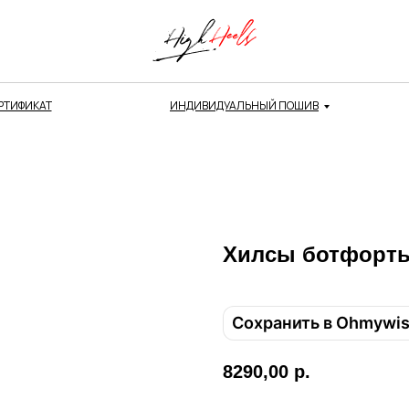
РТИФИКАТ
ИНДИВИДУАЛЬНЫЙ ПОШИВ
Привет! Дарим тебе -10% на первую покупку!
Хилсы ботфорты
Подпишись на нашу рассылку
...и узнавай об акциях первой!
Сохранить в Ohmywi
Email
8290,00
р.