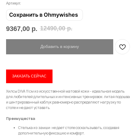
Артикул:
Сохранить в Ohmywishes
9367,00
р.
12490,00
р.
Добавить в корзину
ЗАКАЗАТЬ СЕЙЧАС
Привет! Дарим тебе -10% на первую
Хилсы DIVA 11 см из искусственной матовой кожи - идеальная модель
покупку! Подпишись на нашу рассылку
для любителей длительных и интенсивных тренировок: литая подошва
и центрированный каблук равномерно распределяют нагрузку по
...и узнавай об акциях первой!
стопе и не дают уставать.
Преимущества
:
Email
Стелька из замши: не дает стопе соскальзывать, создавая
дополнительную фиксацию и комфорт.