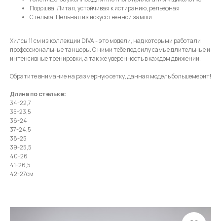
Подошва: Литая, устойчивая к истиранию, рельефная
Стелька: Цельная из искусственной замши
Хилсы 11 см из коллекции DIVA - это модели, над которыми работали
профессиональные танцоры. С ними тебе под силу самые длительные и
интенсивные тренировки, а так же уверенность в каждом движении.
Обратите внимание на размерную сетку, данная модель большемерит!
Длина по стельке:
34-22,7
35-23,5
36-24
37-24,5
38-25
39-25,5
40-26
41-26,5
42-27см