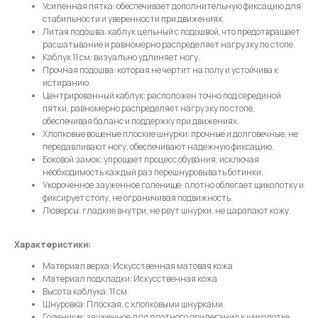
Усиленная пятка: обеспечивает дополнительную фиксацию для
стабильности и уверенности при движениях.
Имя
Литая подошва: каблук цельный с подошвой, что предотвращает
расшатывание и равномерно распределяет нагрузку по стопе.
Каблук 11 см: визуально удлиняет ногу.
Прочная подошва: которая не чертит на полу и устойчива к
истиранию.
Центрированный каблук: расположен точно под серединой
Телефон
пятки, равномерно распределяет нагрузку по стопе,
обеспечивая баланс и поддержку при движениях.
Хлопковые вощеные плоские шнурки: прочные и долговечные, не
передавливают ногу, обеспечивают надежную фиксацию.
Боковой замок: упрощает процесс обувания, исключая
необходимость каждый раз перешнуровывать ботинки.
Отправить
Укороченное зауженное голенище: плотно облегает щиколотку и
фиксирует стопу, не ограничивая подвижность.
Люверсы: гладкие внутри, не рвут шнурки, не царапают кожу.
Нажимая на кнопку, вы даете согласие на обработку своих
персональных данных согласно 152-ФЗ.
Подробнее
Характеристики:
Материал верха: Искусственная матовая кожа
Материал подкладки: Искусственная кожа
Высота каблука: 11 см
Шнуровка: Плоская, с хлопковыми шнурками
Голенище: зауженное,для плотного прилегания к щиколотке